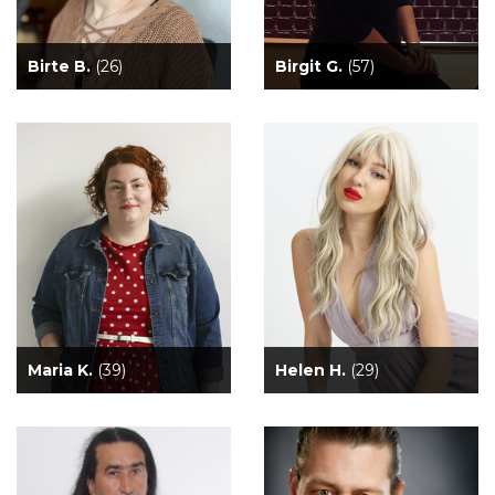
Birte B.
(26)
Birgit G.
(57)
Maria K.
(39)
Helen H.
(29)