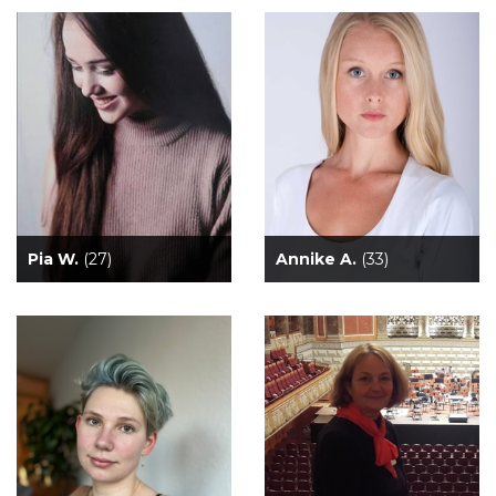
Pia W.
(27)
Annike A.
(33)