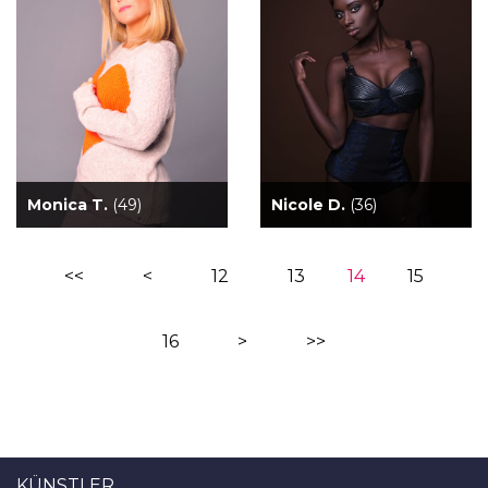
Monica T.
(49)
Nicole D.
(36)
<<
<
12
13
14
15
16
>
>>
KÜNSTLER