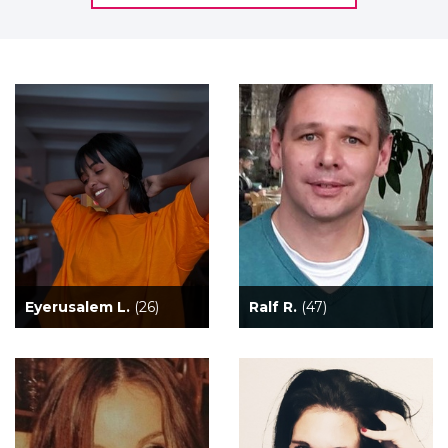
Eyerusalem L.
(26)
Ralf R.
(47)