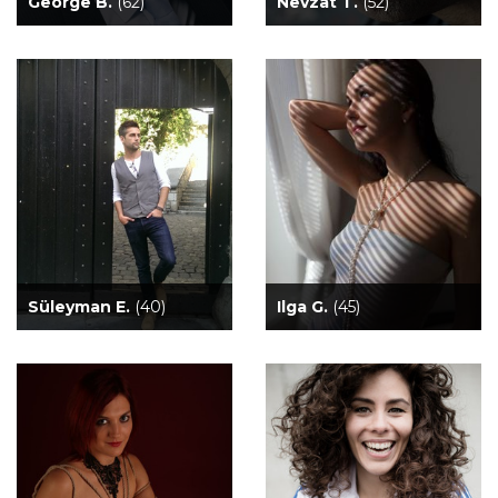
George B.
(62)
Nevzat T.
(52)
Süleyman E.
(40)
Ilga G.
(45)