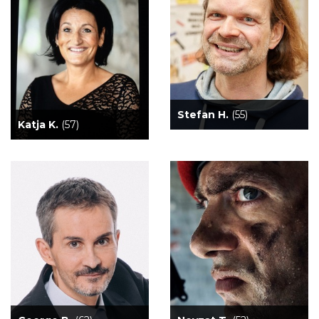
Stefan H.
(55)
Katja K.
(57)