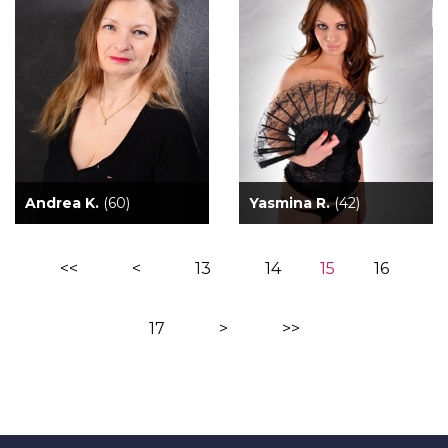
Andrea K.
(60)
Yasmina R.
(42)
<<
<
13
14
15
16
17
>
>>