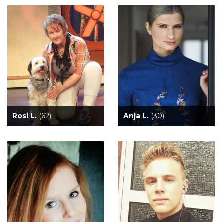
Rosi L.
(62)
Anja L.
(30)