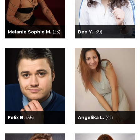
Melanie Sophie M.
(33)
Beo Y.
(39)
Felix B.
(36)
Angelika L.
(41)