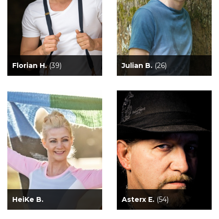
Florian H.
(39)
Julian B.
(26)
HeiKe B.
Asterx E.
(54)