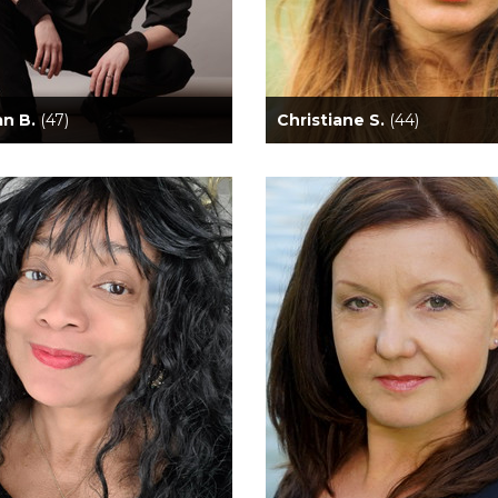
an B.
(47)
Christiane S.
(44)