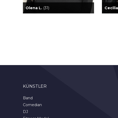
Olena L.
(31)
Cecili
KÜNSTLER
Band
Comedian
DJ