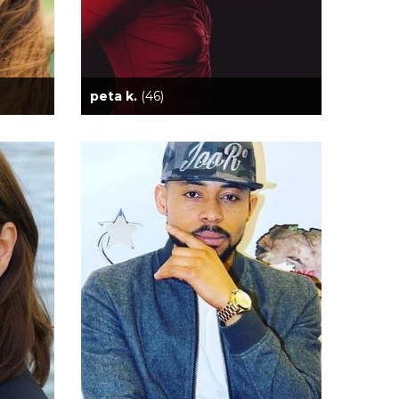
peta k.
(46)