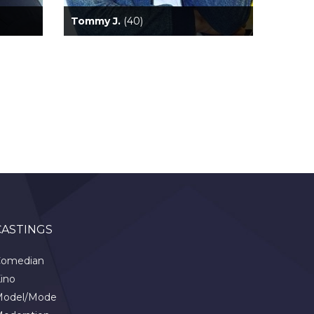
Tommy J.
(40)
CASTINGS
omedian
ino
odel/Mode