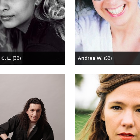
 C. L.
(38)
Andrea W.
(58)