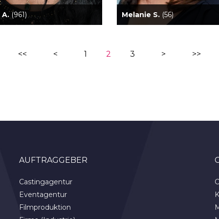
a A.
(961)
Melanie S.
(56)
<<
<
1
2
3
>
>>
AUFTRAGGEBER
Castingagentur
C
Eventagentur
K
Filmproduktion
M