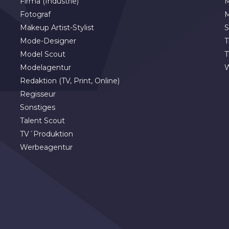
Firma (Industrie)
M
Fotograf
M
Makeup Artist-Stylist
S
Mode-Designer
T
Model Scout
T
Modelagentur
Redaktion (TV, Print, Online)
Regisseur
Sonstiges
Talent Scout
TV´Produktion
Werbeagentur