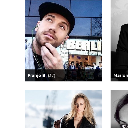
Franjo B.
(37)
Marlon