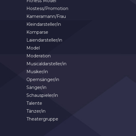
Fitness Model
Hostess/Promotion
Kameramann/Frau
Kleindarsteller/in
Komparse
Laiendarsteller/in
Model
Moderation
Musicaldarsteller/in
Musiker/in
Opernsänger/in
Sänger/in
Schauspieler/in
Talente
Tänzer/in
Theatergruppe