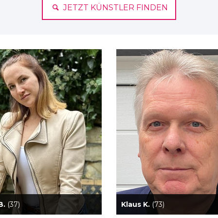
JETZT KÜNSTLER FINDEN
B.
(37)
Klaus K.
(73)