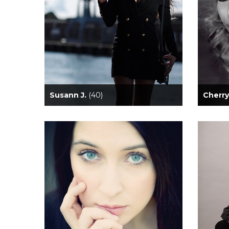
Susann J.
(40)
Cherry