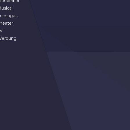
oderation
usical
onstiges
heater
V
Werbung