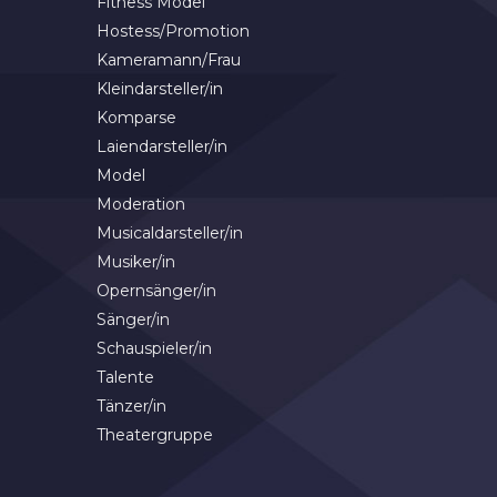
Fitness Model
Hostess/Promotion
Kameramann/Frau
Kleindarsteller/in
Komparse
Laiendarsteller/in
Model
Moderation
Musicaldarsteller/in
Musiker/in
Opernsänger/in
Sänger/in
Schauspieler/in
Talente
Tänzer/in
Theatergruppe