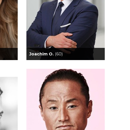
Joachim O.
(60)