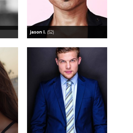
jason l.
(52)