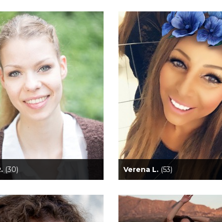
R.
(30)
Verena L.
(53)