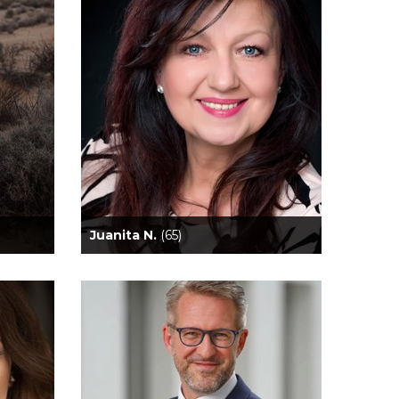
Juanita N.
(65)