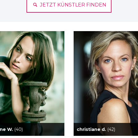
JETZT KÜNSTLER FINDEN
ine W.
(40)
christiane d.
(42)