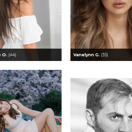
e O.
(44)
Vanelynn G.
(35)