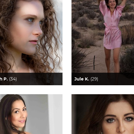
h P.
(34)
Jule K.
(29)