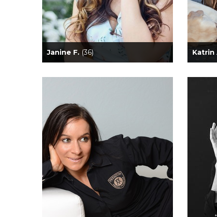
Janine F.
(36)
Katrin