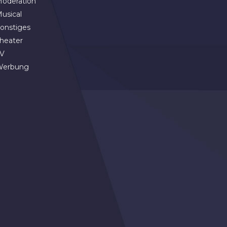
oderation
usical
onstiges
heater
V
Werbung