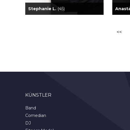
Stephanie L.
(45)
Anasta
<<
KÜNSTLER
Band
Comedian
DJ