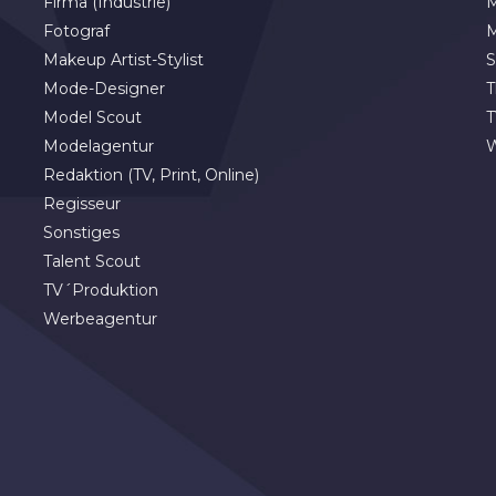
Firma (Industrie)
M
Fotograf
M
Makeup Artist-Stylist
S
Mode-Designer
T
Model Scout
T
Modelagentur
Redaktion (TV, Print, Online)
Regisseur
Sonstiges
Talent Scout
TV´Produktion
Werbeagentur