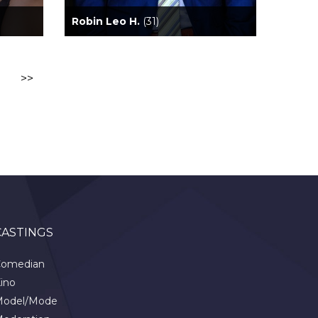
Robin Leo H.
(31)
>>
CASTINGS
omedian
ino
odel/Mode