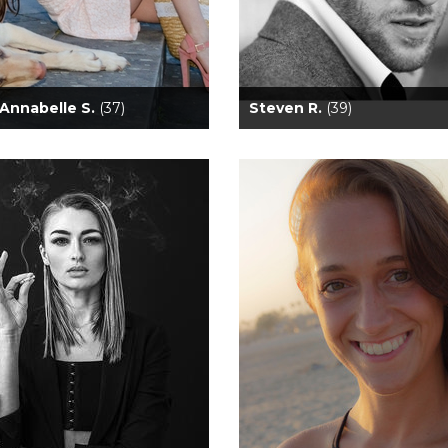
 Annabelle S.
(37)
Steven R.
(39)