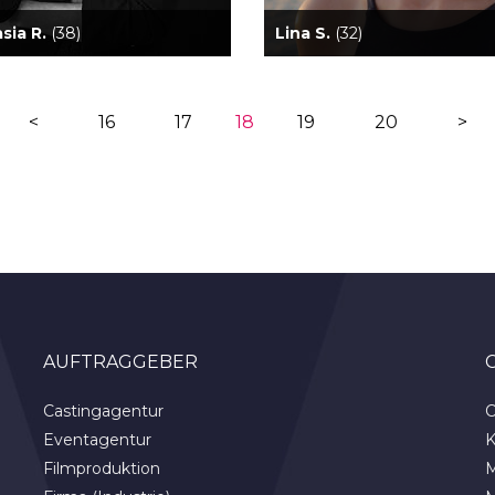
sia R.
(38)
Lina S.
(32)
<
16
17
18
19
20
>
AUFTRAGGEBER
Castingagentur
C
Eventagentur
K
Filmproduktion
M