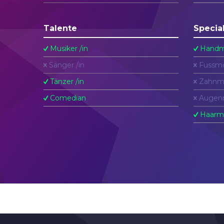
Talente
Specia
Musiker /in
Handm
Sänger /in
Fussmo
Tänzer /in
Zahnm
Comedian
Augen
Haarm