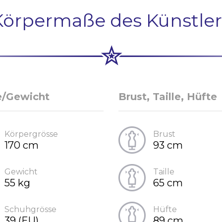
Körpermaße des Künstler
e/Gewicht
Brust, Taille, Hüfte
Körpergrösse
Brust
170 cm
93 cm
Gewicht
Taille
55 kg
65 cm
Schuhgrösse
Hüfte
39 (EU)
89 cm