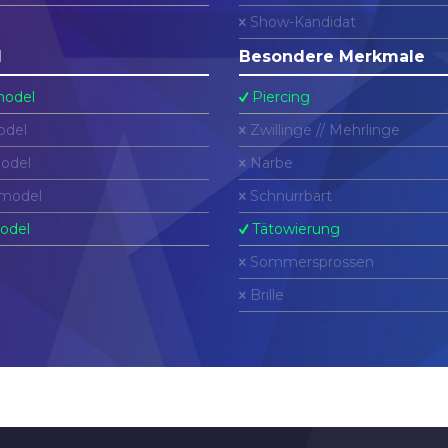
Show-Kandidat
l
Besondere Merkmale
odel
Piercing
del
Zwillinge // Mehrlinge
odel
Narbe
model
Schnurrbart
odel
Tätowierung
Sommersprossen
Brille