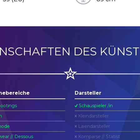
ENSCHAFTEN DES KÜNST
mebereiche
Darsteller
ootings
Schauspieler /in
n
Kleindarsteller
ode
Laiendarsteller
ear // Dessous
Komparse // Statist