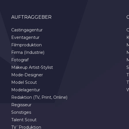
AUFTRAGGEBER
Castingagentur
C
Eventagentur
K
Filmproduktion
M
Firma (Industrie)
M
Fotograf
M
Makeup Artist-Stylist
S
Mode-Designer
T
Model Scout
T
Modelagentur
Redaktion (TV, Print, Online)
Regisseur
Sonstiges
Talent Scout
TV´Produktion