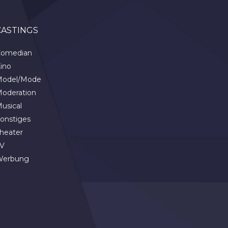
CASTINGS
omedian
ino
odel/Mode
oderation
usical
onstiges
heater
V
Werbung