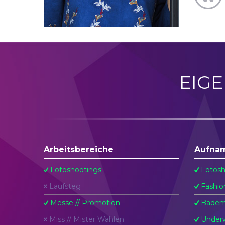
EIG
Arbeitsbereiche
Aufna
Fotoshootings
Fotosh
Laufsteg
Fashio
Messe // Promotion
Badem
Miss // Mister Wahlen
Underw