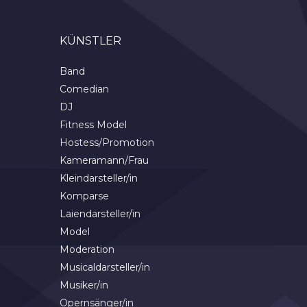
KÜNSTLER
Band
Comedian
DJ
Fitness Model
Hostess/Promotion
Kameramann/Frau
Kleindarsteller/in
Komparse
Laiendarsteller/in
Model
Moderation
Musicaldarsteller/in
Musiker/in
Opernsänger/in