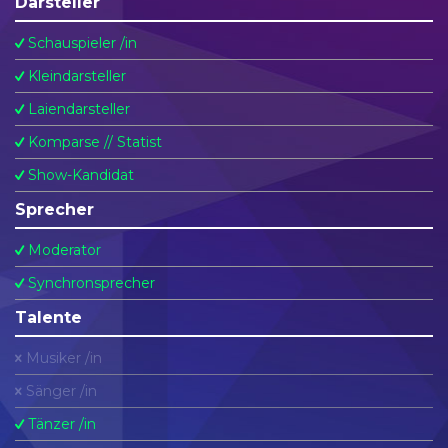
Darsteller
Schauspieler /in
Kleindarsteller
Laiendarsteller
Komparse // Statist
Show-Kandidat
Sprecher
Moderator
Synchronsprecher
Talente
Musiker /in
Sänger /in
Tänzer /in