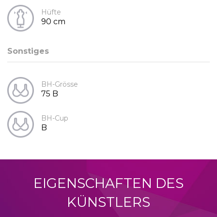
Hüfte
90 cm
Sonstiges
BH-Grösse
75 B
BH-Cup
B
EIGENSCHAFTEN DES
KÜNSTLERS