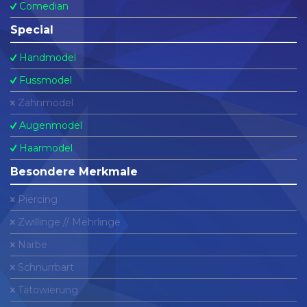
Comedian
Special
Handmodel
Fussmodel
Zahnmodel
Augenmodel
Haarmodel
Besondere Merkmale
Piercing
Zwillinge // Mehrlinge
Narbe
Schnurrbart
Tätowierung