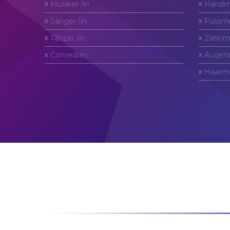
Musiker /in
Handm
Sänger /in
Fussmo
Tänzer /in
Zahnm
Comedian
Augen
Haarm