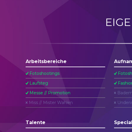
EIG
Arbeitsbereiche
Aufna
Fotoshootings
Fotosh
Laufsteg
Fashio
Messe // Promotion
Badem
Miss // Mister Wahlen
Underw
Talente
Specia