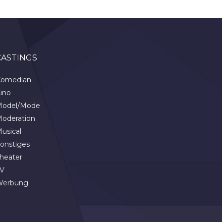
CASTINGS
omedian
ino
odel/Mode
oderation
usical
onstiges
heater
V
Werbung