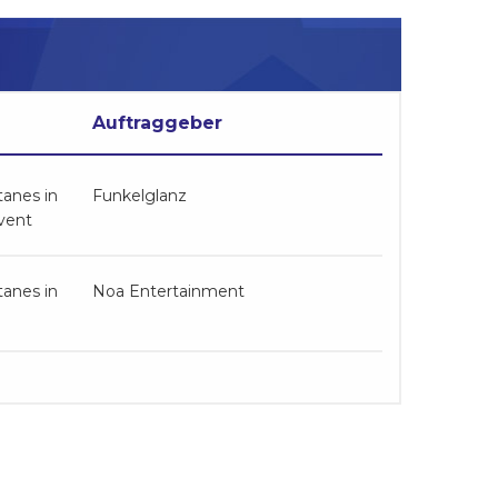
Auftraggeber
anes in
Funkelglanz
vent
anes in
Noa Entertainment