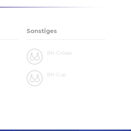
Sonstiges
BH-Grösse
-
BH-Cup
-