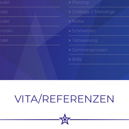
odel
Piercing
del
Zwillinge // Mehrlinge
odel
Narbe
model
Schnurrbart
odel
Tätowierung
Sommersprossen
Brille
VITA/REFERENZEN