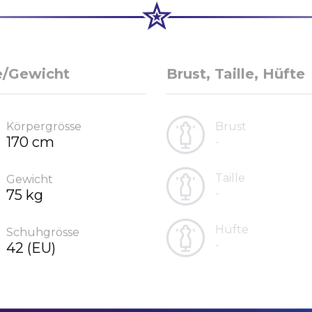
e/Gewicht
Brust, Taille, Hüfte
Körpergrösse
Brust
170 cm
-
Taille
Gewicht
75 kg
-
Hüfte
Schuhgrösse
-
42 (EU)