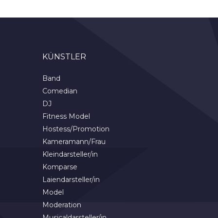
KÜNSTLER
Band
Comedian
DJ
Fitness Model
Hostess/Promotion
Kameramann/Frau
Kleindarsteller/in
Komparse
Laiendarsteller/in
Model
Moderation
Musicaldarsteller/in