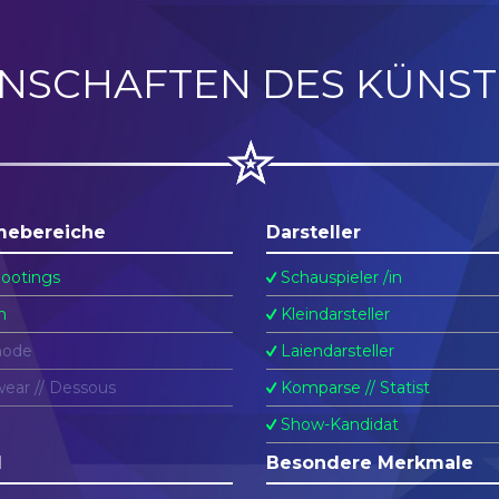
ENSCHAFTEN DES KÜNST
mebereiche
Darsteller
ootings
Schauspieler /in
n
Kleindarsteller
ode
Laiendarsteller
ear // Dessous
Komparse // Statist
Show-Kandidat
l
Besondere Merkmale