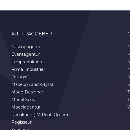
AUFTRAGGEBER
Castingagentur
C
Eventagentur
K
Filmproduktion
M
Firma (Industrie)
M
Fotograf
M
Makeup Artist-Stylist
S
Mode-Designer
T
Model Scout
T
Modelagentur
Redaktion (TV, Print, Online)
Regisseur
Sonstiges