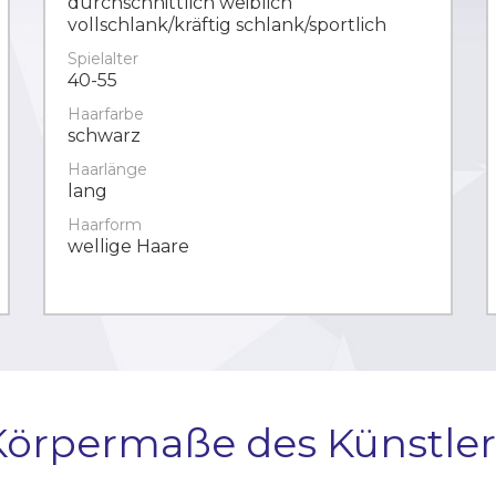
durchschnittlich weiblich
vollschlank/kräftig schlank/sportlich
Spielalter
40-55
Haarfarbe
schwarz
Haarlänge
lang
Haarform
wellige Haare
Körpermaße des Künstler