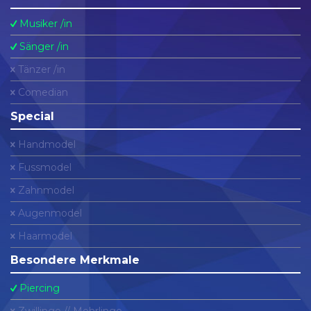
Musiker /in
Sänger /in
Tänzer /in
Comedian
Special
Handmodel
Fussmodel
Zahnmodel
Augenmodel
Haarmodel
Besondere Merkmale
Piercing