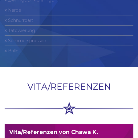
Zwillinge // Mehrlinge
Narbe
Schnurrbart
Tätowierung
Sommersprossen
Brille
VITA/REFERENZEN
Vita/Referenzen von Chawa K.