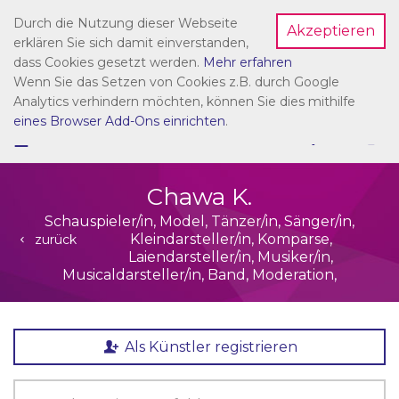
Durch die Nutzung dieser Webseite
Akzeptieren
Dein Account
erklären Sie sich damit einverstanden,
dass Cookies gesetzt werden.
Mehr erfahren
Wenn Sie das Setzen von Cookies z.B. durch Google
Analytics verhindern möchten, können Sie dies mithilfe
eines Browser Add-Ons einrichten
.
☰
NAVIGATION
Chawa K.
Schauspieler/in, Model, Tänzer/in, Sänger/in,
Kleindarsteller/in, Komparse,
zurück
Laiendarsteller/in, Musiker/in,
Musicaldarsteller/in, Band, Moderation,
Als Künstler registrieren