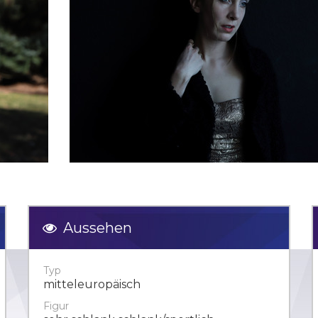
Aussehen
Typ
mitteleuropäisch
Figur