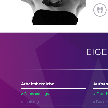
EIG
Arbeitsbereiche
Aufna
Fotoshootings
Fotosh
Laufsteg
Fashio