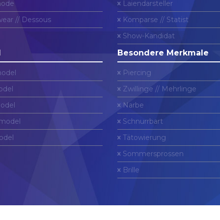
ode
Laiendarsteller
ear // Dessous
Komparse // Statist
Show-Kandidat
l
Besondere Merkmale
odel
Piercing
del
Zwillinge // Mehrlinge
odel
Narbe
model
Schnurrbart
odel
Tätowierung
Sommersprossen
Brille