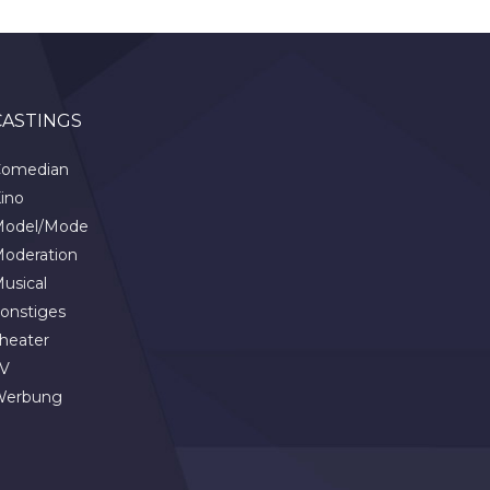
CASTINGS
omedian
ino
odel/Mode
oderation
usical
onstiges
heater
V
Werbung