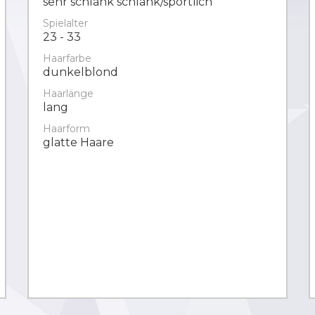
sehr schlank schlank/sportlich
Spielalter
23 - 33
Haarfarbe
dunkelblond
Haarlänge
lang
Haarform
glatte Haare