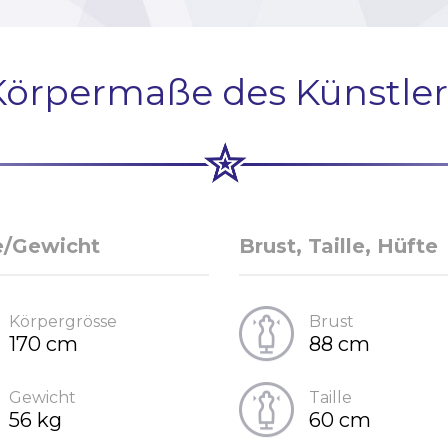
Körpermaße des Künstler
e/Gewicht
Brust, Taille, Hüfte
Körpergrösse
Brust
170 cm
88 cm
Gewicht
Taille
56 kg
60 cm