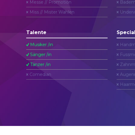
Messe // Promotion
Badem
Miss // Mister Wahlen
Underw
Talente
Specia
Musiker /in
Handm
Sänger /in
Fussmo
Tänzer /in
Zahnm
Comedian
Augen
Haarm