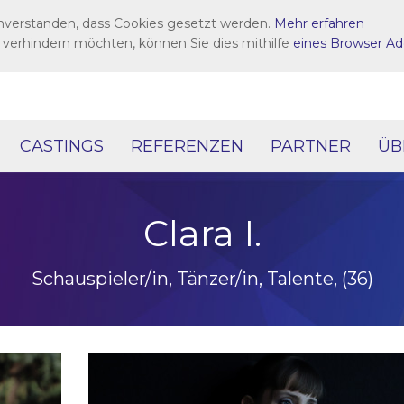
inverstanden, dass Cookies gesetzt werden.
Mehr erfahren
 verhindern möchten, können Sie dies mithilfe
eines Browser Ad
CASTINGS
REFERENZEN
PARTNER
ÜB
Clara I.
Schauspieler/in, Tänzer/in, Talente, (36)