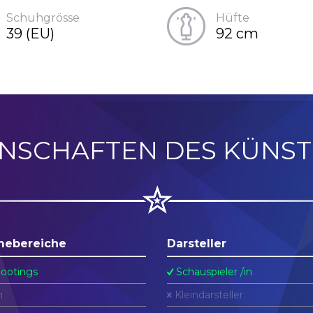
Schuhgrösse
Hüfte
39 (EU)
92 cm
ENSCHAFTEN DES KÜNST
mebereiche
Darsteller
ootings
Schauspieler /in
n
Kleindarsteller