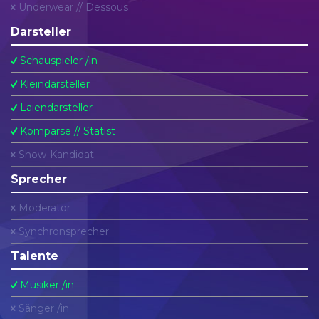
Underwear // Dessous
Darsteller
Schauspieler /in
Kleindarsteller
Laiendarsteller
Komparse // Statist
Show-Kandidat
Sprecher
Moderator
Synchronsprecher
Talente
Musiker /in
Sänger /in