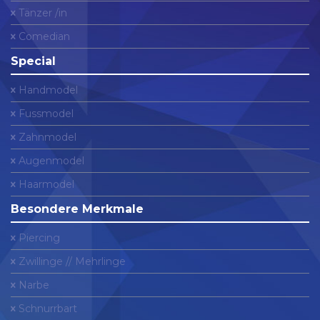
Tänzer /in
Comedian
Special
Handmodel
Fussmodel
Zahnmodel
Augenmodel
Haarmodel
Besondere Merkmale
Piercing
Zwillinge // Mehrlinge
Narbe
Schnurrbart