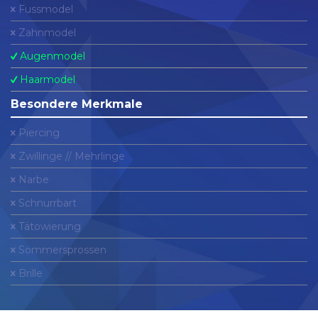
Fussmodel
Zahnmodel
Augenmodel
Haarmodel
Besondere Merkmale
Piercing
Zwillinge // Mehrlinge
Narbe
Schnurrbart
Tätowierung
Sommersprossen
Brille