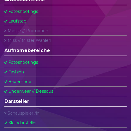
Fotoshootings
Laufsteg
Messe // Promotion
Miss // Mister Wahlen
Aufnamebereiche
Fotoshootings
Fashion
Bademode
Underwear // Dessous
Darsteller
Schauspieler /in
Kleindarsteller