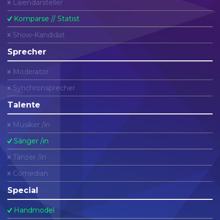
Laiendarsteller
Komparse // Statist
Show-Kandidat
Sprecher
Moderator
Synchronsprecher
Talente
Musiker /in
Sänger /in
Tänzer /in
Comedian
Special
Handmodel