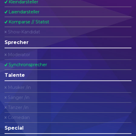
Kleindarsteller
Laiendarsteller
Komparse // Statist
Show-Kandidat
Sprecher
Moderator
Synchronsprecher
Talente
Musiker /in
Sänger /in
Tänzer /in
Comedian
Special