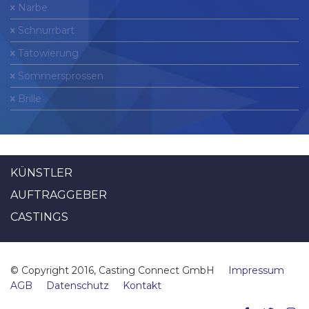
Narbe
Schnurrbart
Tätowierung
Sommersprossen
Brille
KÜNSTLER
AUFTRAGGEBER
CASTINGS
© Copyright 2016, Casting Connect GmbH
Impressum
AGB
Datenschutz
Kontakt