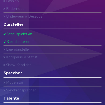
Fashion
Bademode
Underwear // Dessous
Darsteller
Schauspieler /in
Kleindarsteller
Laiendarsteller
Komparse // Statist
Show-Kandidat
Sprecher
Moderator
Synchronsprecher
Talente