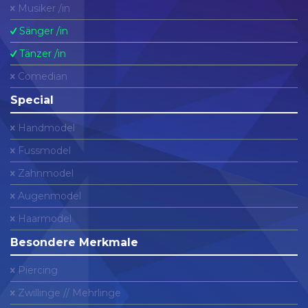
Musiker /in
Sänger /in
Tänzer /in
Comedian
Special
Handmodel
Fussmodel
Zahnmodel
Augenmodel
Haarmodel
Besondere Merkmale
Piercing
Zwillinge // Mehrlinge