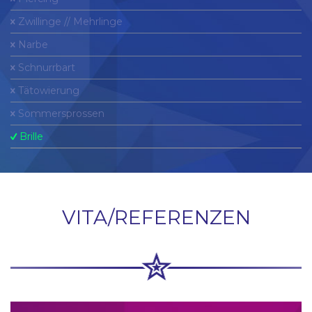
Zwillinge // Mehrlinge
Narbe
Schnurrbart
Tätowierung
Sommersprossen
Brille
VITA/REFERENZEN