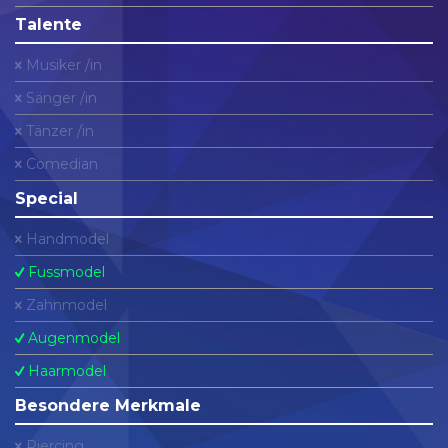
Talente
Musiker /in
Sänger /in
Tänzer /in
Comedian
Special
Handmodel
Fussmodel
Zahnmodel
Augenmodel
Haarmodel
Besondere Merkmale
Piercing