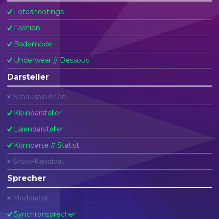
Fotoshootings
Fashion
Bademode
Underwear // Dessous
Darsteller
Schauspieler /in
Kleindarsteller
Laiendarsteller
Komparse // Statist
Show-Kandidat
Sprecher
Moderator
Synchronsprecher