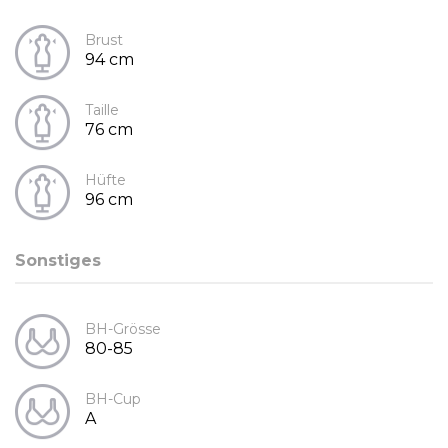
Brust
94 cm
Taille
76 cm
Hüfte
96 cm
Sonstiges
BH-Grösse
80-85
BH-Cup
A