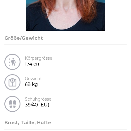
Größe/Gewicht
Körpergrösse
174 cm
Gewicht
68 kg
Schuhgrösse
39/40 (EU)
Brust, Taille, Hüfte