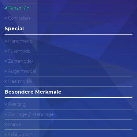
Tänzer /in
Comedian
Special
Handmodel
Fussmodel
Zahnmodel
Augenmodel
Haarmodel
Besondere Merkmale
Piercing
Zwillinge // Mehrlinge
Narbe
Schnurrbart