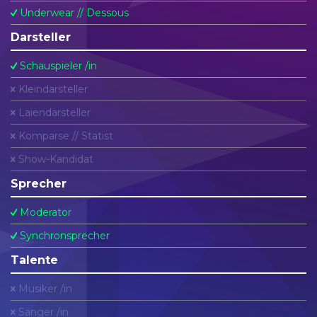
Underwear // Dessous
Darsteller
Schauspieler /in
Kleindarsteller
Laiendarsteller
Komparse // Statist
Show-Kandidat
Sprecher
Moderator
Synchronsprecher
Talente
Musiker /in
Sänger /in