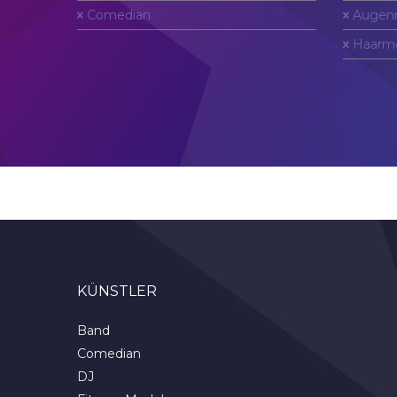
Comedian
Augen
Haarm
KÜNSTLER
Band
Comedian
DJ