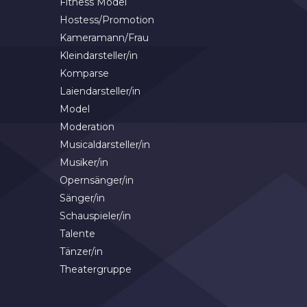
Fitness Model
Hostess/Promotion
Kameramann/Frau
Kleindarsteller/in
Komparse
Laiendarsteller/in
Model
Moderation
Musicaldarsteller/in
Musiker/in
Opernsänger/in
Sänger/in
Schauspieler/in
Talente
Tänzer/in
Theatergruppe