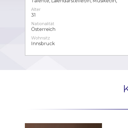
Talente, Laiendarsteller/in, Musiker/in,
Alter
31
Nationalität
Österreich
Wohnsitz
Innsbruck