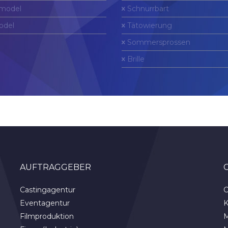
model
Schnurrbart
odel
Tätowierung
Sommersprossen
Brille
AUFTRAGGEBER
Castingagentur
C
Eventagentur
K
Filmproduktion
M