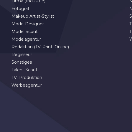
Firma (Industrie)
M
Fotograf
M
Makeup Artist-Stylist
S
Mode-Designer
T
Model Scout
T
Modelagentur
Redaktion (TV, Print, Online)
Regisseur
Sonstiges
Talent Scout
TV´Produktion
Werbeagentur