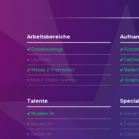
Arbeitsbereiche
Aufna
Fotoshootings
Fotosh
Laufsteg
Fashio
Messe // Promotion
Badem
Miss // Mister Wahlen
Underw
Talente
Specia
Musiker /in
Handm
Sänger /in
Fussmo
Tänzer /in
Zahnm