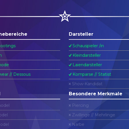
mebereiche
Darsteller
ootings
Schauspieler /in
n
Kleindarsteller
ode
Laiendarsteller
ear // Dessous
Komparse // Statist
Show-Kandidat
l
Besondere Merkmale
odel
Piercing
del
Zwillinge // Mehrlinge
odel
Narbe