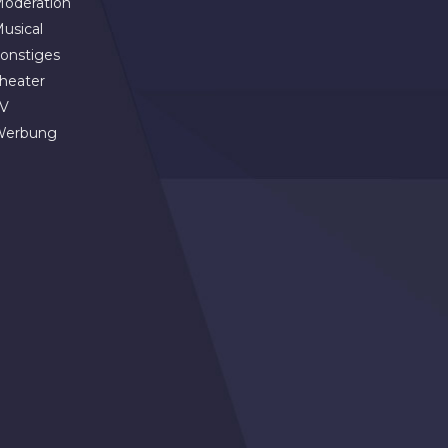
oderation
usical
onstiges
heater
V
Werbung