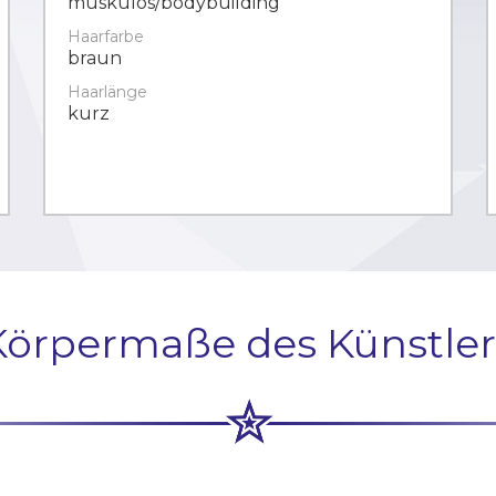
muskulös/bodybuilding
Haarfarbe
braun
Haarlänge
kurz
Körpermaße des Künstler