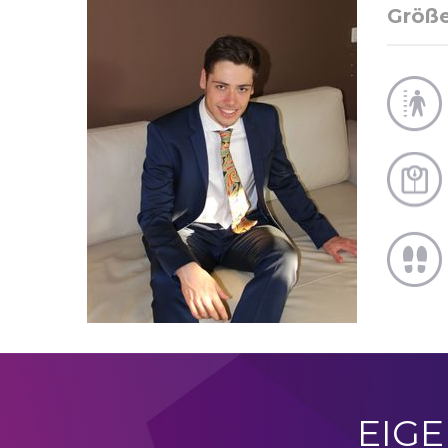
Größ
EIG