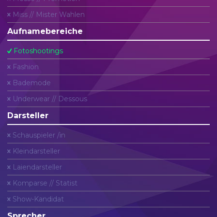
Miss // Mister Wahlen
Aufnamebereiche
Fotoshootings
Fashion
Bademode
Underwear // Dessous
Darsteller
Schauspieler /in
Kleindarsteller
Laiendarsteller
Komparse // Statist
Show-Kandidat
Sprecher