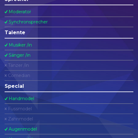
Moderator
Synchronsprecher
Talente
Musiker /in
Sänger /in
Tänzer /in
Comedian
Special
Handmodel
Fussmodel
Zahnmodel
Augenmodel