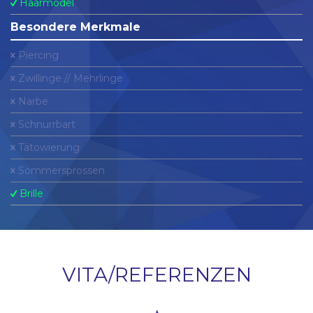
Haarmodel
Besondere Merkmale
Piercing
Zwillinge // Mehrlinge
Narbe
Schnurrbart
Tätowierung
Sommersprossen
Brille
VITA/REFERENZEN