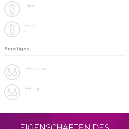
Taille
-
Hüfte
-
Sonstiges
BH-Grösse
-
BH-Cup
-
EIGENSCHAFTEN DES