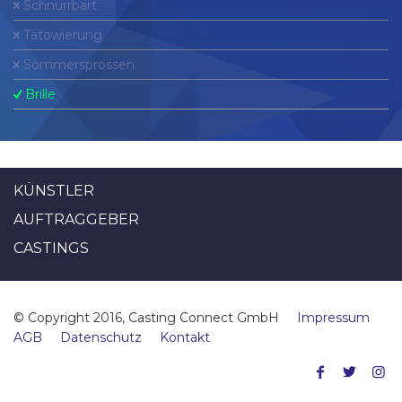
Schnurrbart
Tätowierung
Sommersprossen
Brille
KÜNSTLER
AUFTRAGGEBER
CASTINGS
© Copyright 2016, Casting Connect GmbH
Impressum
AGB
Datenschutz
Kontakt