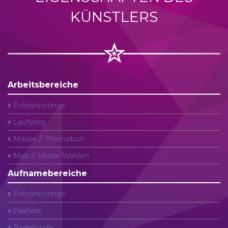
KÜNSTLERS
Arbeitsbereiche
Fotoshootings
Laufsteg
Messe // Promotion
Miss // Mister Wahlen
Aufnamebereiche
Fotoshootings
Fashion
Bademode