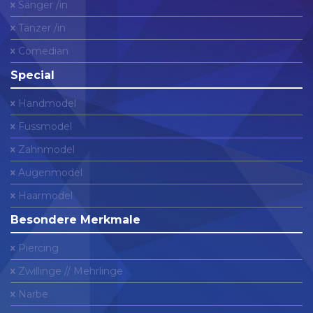
Sänger /in
Tänzer /in
Comedian
Special
Handmodel
Fussmodel
Zahnmodel
Augenmodel
Haarmodel
Besondere Merkmale
Piercing
Zwillinge // Mehrlinge
Narbe