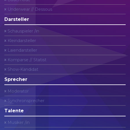
Underwear // Dessous
Darsteller
Schauspieler /in
Kleindarsteller
Laiendarsteller
Komparse // Statist
Show-Kandidat
Sprecher
Moderator
Synchronsprecher
Talente
Musiker /in