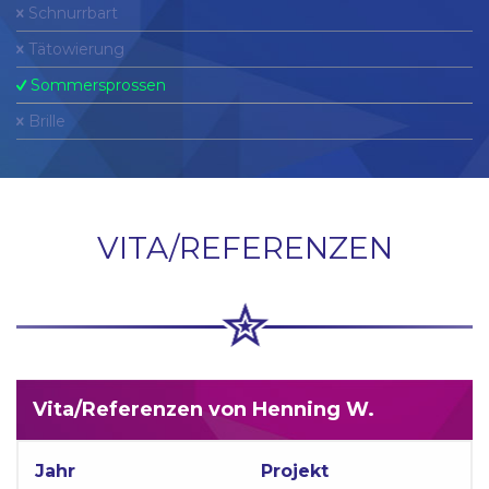
Schnurrbart
Tätowierung
Sommersprossen
Brille
VITA/REFERENZEN
Vita/Referenzen von Henning W.
Jahr
Projekt