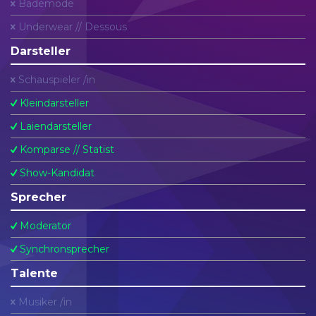
Bademode
Underwear // Dessous
Darsteller
Schauspieler /in
Kleindarsteller
Laiendarsteller
Komparse // Statist
Show-Kandidat
Sprecher
Moderator
Synchronsprecher
Talente
Musiker /in