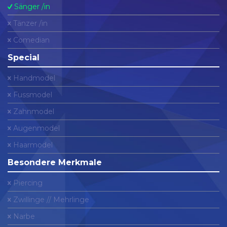
Sänger /in
Tänzer /in
Comedian
Special
Handmodel
Fussmodel
Zahnmodel
Augenmodel
Haarmodel
Besondere Merkmale
Piercing
Zwillinge // Mehrlinge
Narbe