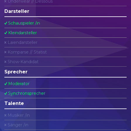
Underwear // Dessous
Darsteller
Schauspieler /in
Kleindarsteller
Laiendarsteller
Komparse // Statist
Show-Kandidat
Sprecher
Moderator
Synchronsprecher
Talente
Musiker /in
Sänger /in