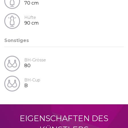
70 cm
Hüfte
90 cm
Sonstiges
BH-Grösse
80
BH-Cup
B
EIGENSCHAFTEN DES