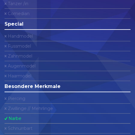
Tänzer /in
Comedian
Special
Handmodel
Fussmodel
Zahnmodel
Augenmodel
Haarmodel
Besondere Merkmale
Piercing
Zwillinge // Mehrlinge
Narbe
Schnurrbart