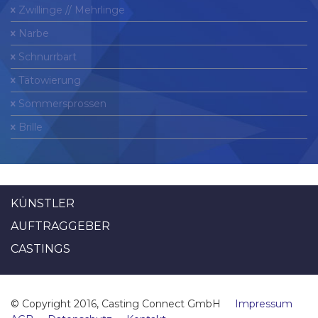
Zwillinge // Mehrlinge
Narbe
Schnurrbart
Tätowierung
Sommersprossen
Brille
KÜNSTLER
AUFTRAGGEBER
CASTINGS
© Copyright 2016, Casting Connect GmbH
Impressum