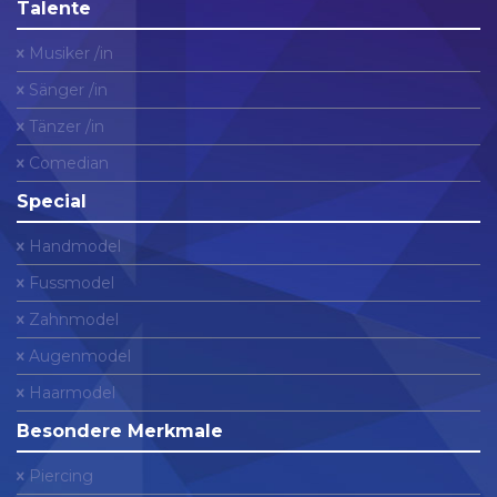
Talente
Musiker /in
Sänger /in
Tänzer /in
Comedian
Special
Handmodel
Fussmodel
Zahnmodel
Augenmodel
Haarmodel
Besondere Merkmale
Piercing