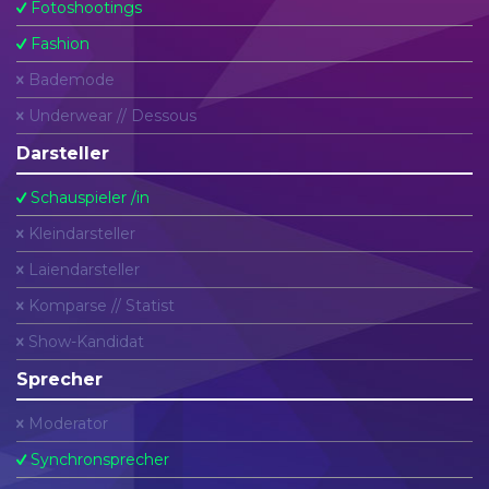
Fotoshootings
Fashion
Bademode
Underwear // Dessous
Darsteller
Schauspieler /in
Kleindarsteller
Laiendarsteller
Komparse // Statist
Show-Kandidat
Sprecher
Moderator
Synchronsprecher