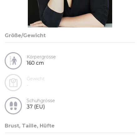
Größe/Gewicht
Körpergrösse
160 cm
Gewicht
-
Schuhgrösse
37 (EU)
Brust, Taille, Hüfte