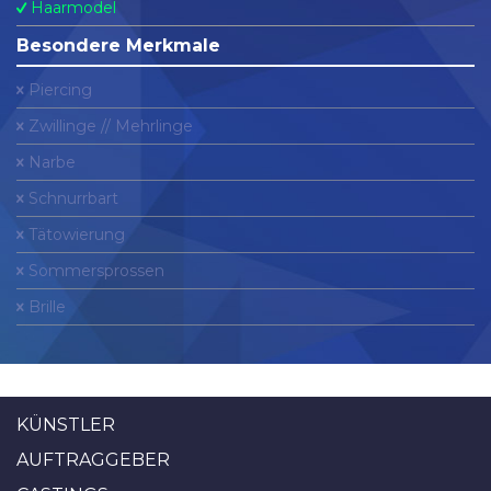
Haarmodel
Besondere Merkmale
Piercing
Zwillinge // Mehrlinge
Narbe
Schnurrbart
Tätowierung
Sommersprossen
Brille
KÜNSTLER
AUFTRAGGEBER