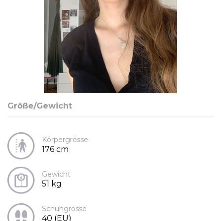
Größe/Gewicht
Körpergrösse
176 cm
Gewicht
51 kg
Schuhgrösse
40 (EU)