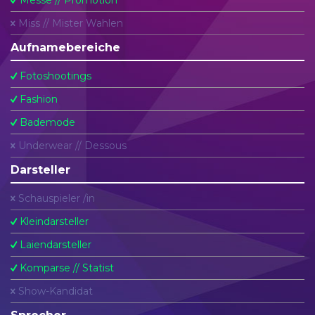
Messe // Promotion
Miss // Mister Wahlen
Aufnamebereiche
Fotoshootings
Fashion
Bademode
Underwear // Dessous
Darsteller
Schauspieler /in
Kleindarsteller
Laiendarsteller
Komparse // Statist
Show-Kandidat