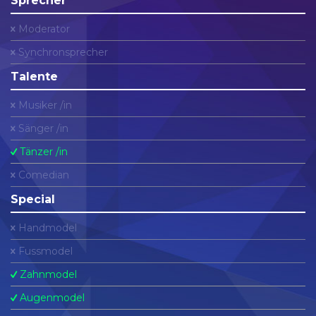
Sprecher
Moderator
Synchronsprecher
Talente
Musiker /in
Sänger /in
Tänzer /in
Comedian
Special
Handmodel
Fussmodel
Zahnmodel
Augenmodel