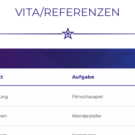
VITA/REFERENZEN
kt
Aufgabe
dung
Filmschauspiel
hen
Kleindarsteller