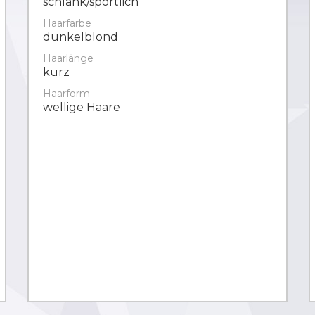
schlank/sportlich
Haarfarbe
dunkelblond
Haarlänge
kurz
Haarform
wellige Haare