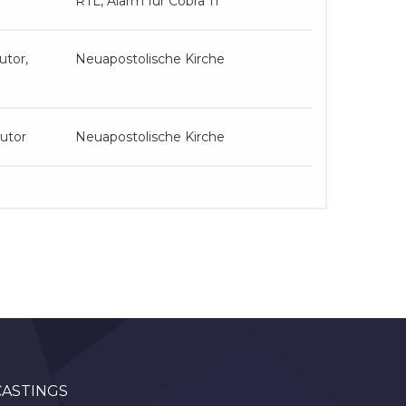
RTL, Alarm für Cobra 11
utor,
Neuapostolische Kirche
utor
Neuapostolische Kirche
CASTINGS