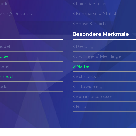
ode
Laiendarsteller
ear // Dessous
Komparse // Statist
Show-Kandidat
l
Besondere Merkmale
odel
Piercing
odel
Zwillinge // Mehrlinge
odel
Narbe
model
Schnurrbart
odel
Tätowierung
Sommersprossen
Brille