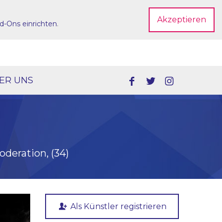
Akzeptieren
d-Ons einrichten
.
Dein Account
ER UNS
deration, (34)
Als Künstler registrieren