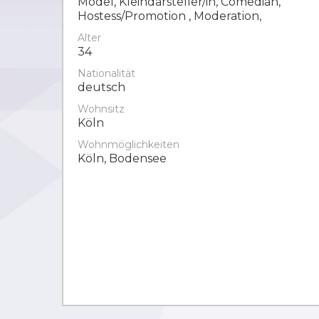
Model, Kleindarsteller/in, Comedian,
Hostess/Promotion , Moderation,
Alter
34
Nationalität
deutsch
Wohnsitz
Köln
Wohnmöglichkeiten
Köln, Bodensee