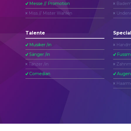
Messe // Promotion
Badem
Miss // Mister Wahlen
Underw
Talente
Specia
Musiker /in
Handm
Sänger /in
Fussm
Tänzer /in
Zahnm
Comedian
Augen
Haarm