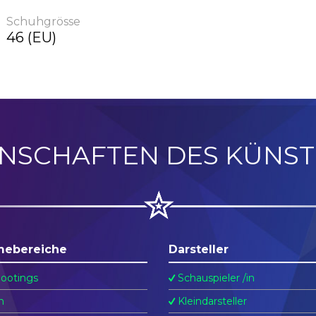
Schuhgrösse
46 (EU)
ENSCHAFTEN DES KÜNST
mebereiche
Darsteller
ootings
Schauspieler /in
n
Kleindarsteller