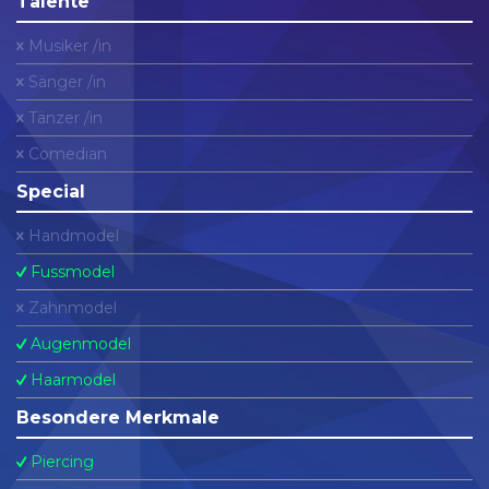
Talente
Musiker /in
Sänger /in
Tänzer /in
Comedian
Special
Handmodel
Fussmodel
Zahnmodel
Augenmodel
Haarmodel
Besondere Merkmale
Piercing