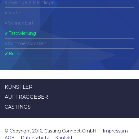
Zwillinge // Mehrlinge
Narbe
Schnurrbart
Tätowierung
Sommersprossen
Brille
KÜNSTLER
AUFTRAGGEBER
CASTINGS
© Copyright 2016, Casting Connect GmbH
Impressum
AGB
Datenschutz
Kontakt