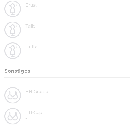
Brust
-
Taille
-
Hüfte
-
Sonstiges
BH-Grösse
-
BH-Cup
-