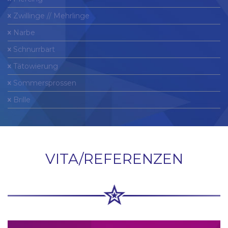
Zwillinge // Mehrlinge
Narbe
Schnurrbart
Tätowierung
Sommersprossen
Brille
VITA/REFERENZEN