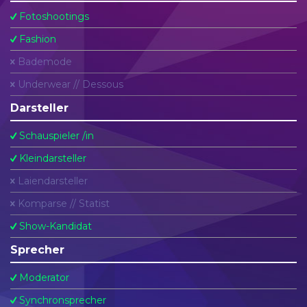
Fotoshootings
Fashion
Bademode
Underwear // Dessous
Darsteller
Schauspieler /in
Kleindarsteller
Laiendarsteller
Komparse // Statist
Show-Kandidat
Sprecher
Moderator
Synchronsprecher