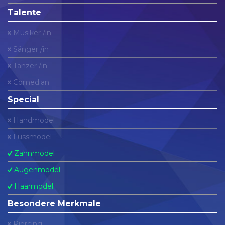
Talente
Musiker /in
Sänger /in
Tänzer /in
Comedian
Special
Handmodel
Fussmodel
Zahnmodel
Augenmodel
Haarmodel
Besondere Merkmale
Piercing