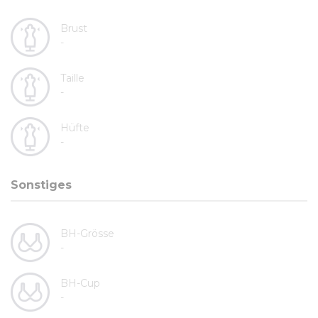
Brust
-
Taille
-
Hüfte
-
Sonstiges
BH-Grösse
-
BH-Cup
-