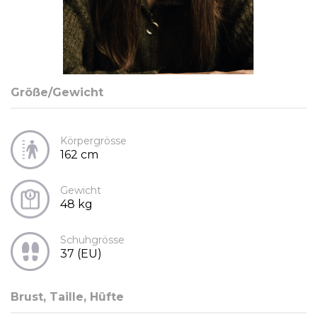
Größe/Gewicht
Körpergrösse
162 cm
Gewicht
48 kg
Schuhgrösse
37 (EU)
Brust, Taille, Hüfte