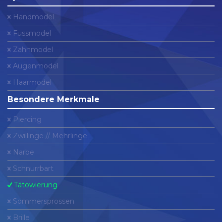
Handmodel
Fussmodel
Zahnmodel
Augenmodel
Haarmodel
Besondere Merkmale
Piercing
Zwillinge // Mehrlinge
Narbe
Schnurrbart
Tätowierung
Sommersprossen
Brille