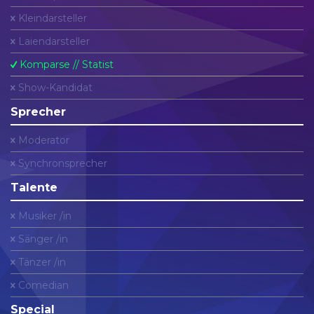
Kleindarsteller
Laiendarsteller
Komparse // Statist
Show-Kandidat
Sprecher
Moderator
Synchronsprecher
Talente
Musiker /in
Sänger /in
Tänzer /in
Comedian
Special