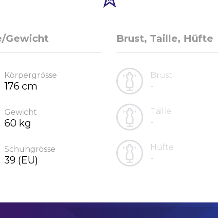
e/Gewicht
Brust, Taille, Hüfte
Körpergrösse
Brust
176 cm
-
Taille
Gewicht
60 kg
-
Hüfte
Schuhgrösse
-
39 (EU)