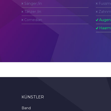
Sänger /in
Fussmo
Tänzer /in
Zahnm
Comedian
Augen
Haarm
KÜNSTLER
Band