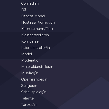
Comedian
DJ
Fitness Model
Hostess/Promotion
Kameramann/Frau
Kleindarsteller/in
Komparse
Laiendarsteller/in
Model
Moderation
Musicaldarsteller/in
Musiker/in
Opernsänger/in
Sänger/in
Schauspieler/in
Talente
Tänzer/in