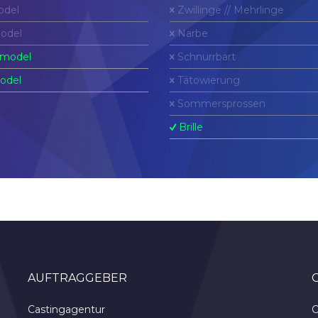
del
Zwillinge // Mehrlinge
odel
Narbe
model
Schnurrbart
odel
Tätowierung
Sommersprossen
Brille
AUFTRAGGEBER
Castingagentur
C