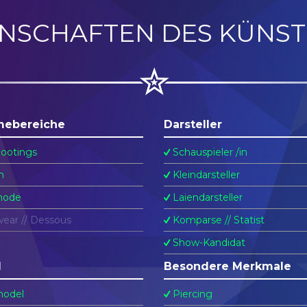
ENSCHAFTEN DES KÜNST
mebereiche
Darsteller
ootings
Schauspieler /in
n
Kleindarsteller
ode
Laiendarsteller
ear // Dessous
Komparse // Statist
Show-Kandidat
l
Besondere Merkmale
odel
Piercing