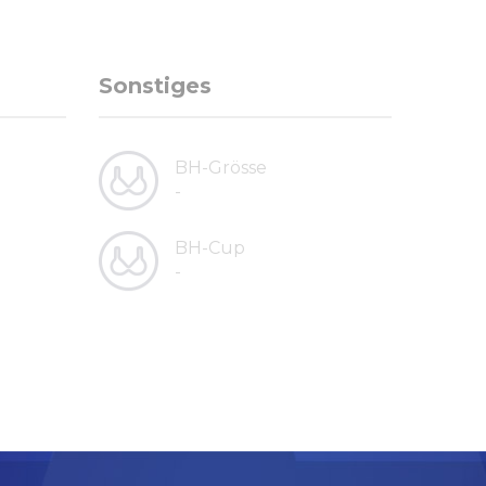
Sonstiges
BH-Grösse
-
BH-Cup
-