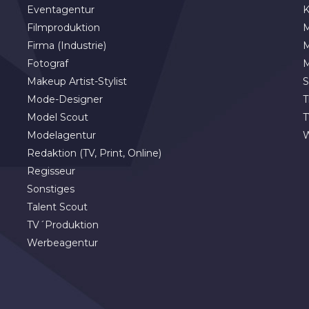
Eventagentur
K
Filmproduktion
M
Firma (Industrie)
M
Fotograf
M
Makeup Artist-Stylist
S
Mode-Designer
T
Model Scout
T
Modelagentur
Redaktion (TV, Print, Online)
Regisseur
Sonstiges
Talent Scout
TV´Produktion
Werbeagentur