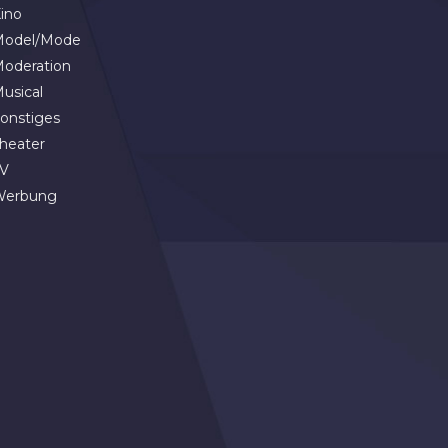
ino
odel/Mode
oderation
usical
onstiges
heater
V
Werbung