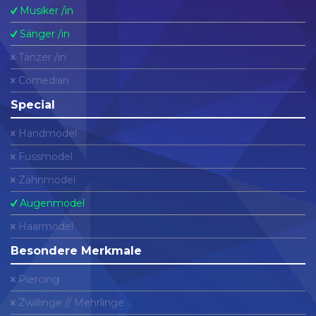
Musiker /in
Sänger /in
Tänzer /in
Comedian
Special
Handmodel
Fussmodel
Zahnmodel
Augenmodel
Haarmodel
Besondere Merkmale
Piercing
Zwillinge // Mehrlinge