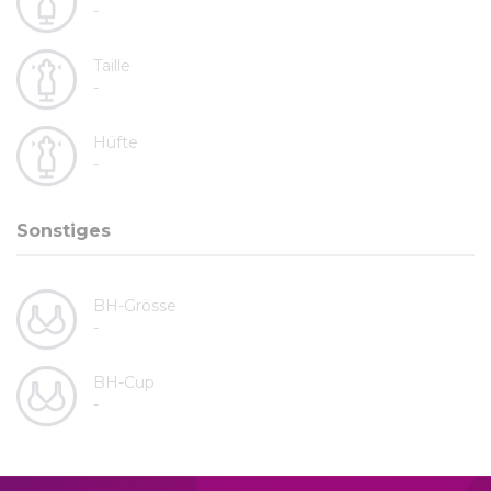
-
Taille
-
Hüfte
-
Sonstiges
BH-Grösse
-
BH-Cup
-