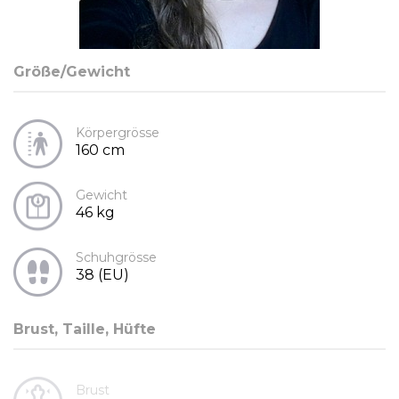
Größe/Gewicht
Körpergrösse
160 cm
Gewicht
46 kg
Schuhgrösse
38 (EU)
Brust, Taille, Hüfte
Brust