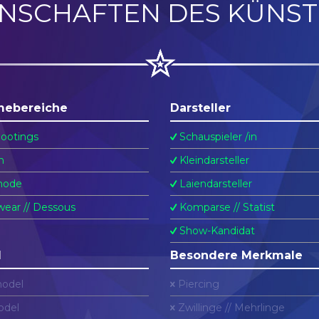
ENSCHAFTEN DES KÜNST
mebereiche
Darsteller
ootings
Schauspieler /in
n
Kleindarsteller
ode
Laiendarsteller
ear // Dessous
Komparse // Statist
Show-Kandidat
l
Besondere Merkmale
odel
Piercing
del
Zwillinge // Mehrlinge