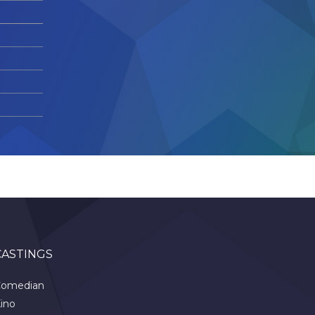
CASTINGS
omedian
ino