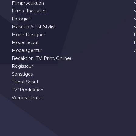
Filmproduktion
M
Firma (Industrie)
M
Fotograf
M
Makeup Artist-Stylist
S
Mode-Designer
T
Model Scout
T
Modelagentur
Redaktion (TV, Print, Online)
Regisseur
Sonstiges
Talent Scout
TV´Produktion
Werbeagentur