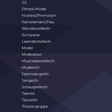
DJ
Fitness Model
Hostess/Promotion
Kameramann/Frau
Kleindarsteller/in
Komparse
Laiendarsteller/in
Model
Moderation
Musicaldarsteller/in
Musiker/in
Opernsänger/in
Sänger/in
Schauspieler/in
Talente
Tänzer/in
Theatergruppe