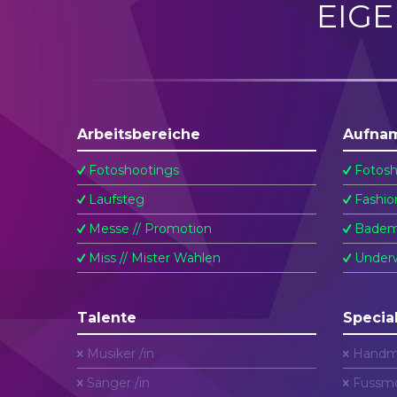
EIG
Arbeitsbereiche
Aufna
Fotoshootings
Fotosh
Laufsteg
Fashio
Messe // Promotion
Badem
Miss // Mister Wahlen
Underw
Talente
Specia
Musiker /in
Handm
Sänger /in
Fussmo