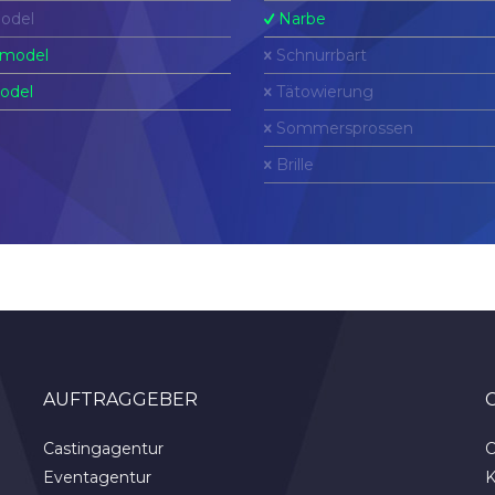
odel
Narbe
model
Schnurrbart
odel
Tätowierung
Sommersprossen
Brille
AUFTRAGGEBER
Castingagentur
C
Eventagentur
K