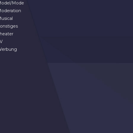
odel/Mode
oderation
usical
onstiges
heater
V
Werbung