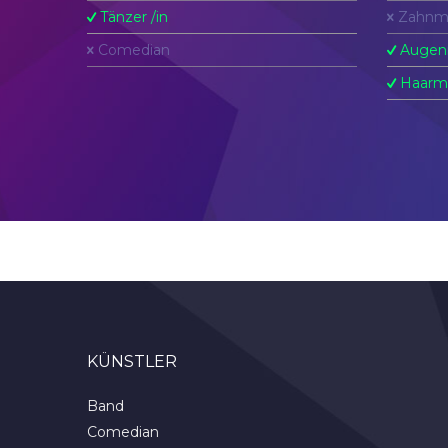
Tänzer /in
Zahnm
Comedian
Augen
Haarm
KÜNSTLER
Band
Comedian