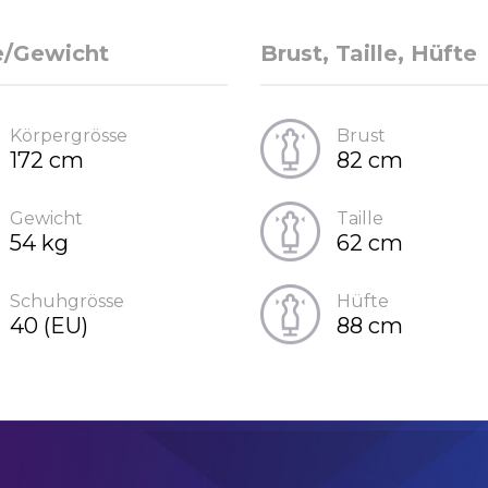
e/Gewicht
Brust, Taille, Hüfte
Körpergrösse
Brust
172 cm
82 cm
Gewicht
Taille
54 kg
62 cm
Schuhgrösse
Hüfte
40 (EU)
88 cm