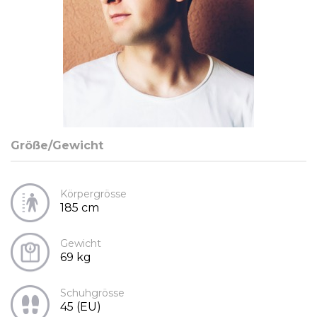
Größe/Gewicht
Körpergrösse
185 cm
Gewicht
69 kg
Schuhgrösse
45 (EU)