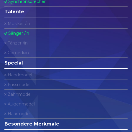
Synchronsprecher
Talente
Musiker /in
Sänger /in
Tänzer /in
Comedian
Special
Handmodel
Fussmodel
Zahnmodel
Augenmodel
Haarmodel
Besondere Merkmale