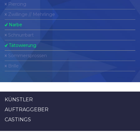
Piercing
Zwillinge // Mehrlinge
Narbe
Schnurrbart
Tätowierung
Sommersprossen
Brille
KÜNSTLER
AUFTRAGGEBER
CASTINGS