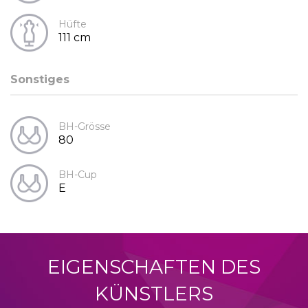
Hüfte
111 cm
Sonstiges
BH-Grösse
80
BH-Cup
E
EIGENSCHAFTEN DES
KÜNSTLERS