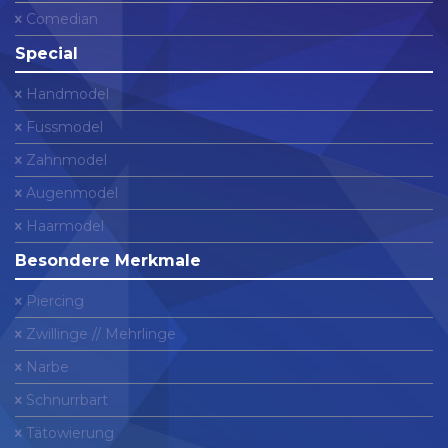
Comedian
Special
Handmodel
Fussmodel
Zahnmodel
Augenmodel
Haarmodel
Besondere Merkmale
Piercing
Zwillinge // Mehrlinge
Narbe
Schnurrbart
Tätowierung