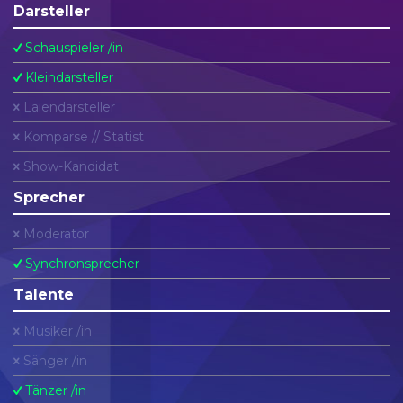
Darsteller
Schauspieler /in
Kleindarsteller
Laiendarsteller
Komparse // Statist
Show-Kandidat
Sprecher
Moderator
Synchronsprecher
Talente
Musiker /in
Sänger /in
Tänzer /in