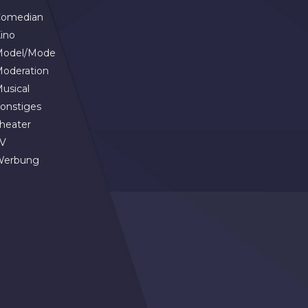
omedian
ino
odel/Mode
oderation
usical
onstiges
heater
V
Werbung