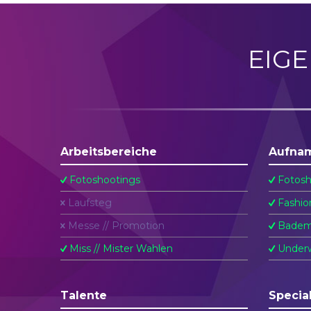
EIG
Arbeitsbereiche
Aufna
Fotoshootings
Fotosh
Laufsteg
Fashio
Messe // Promotion
Badem
Miss // Mister Wahlen
Underw
Talente
Specia