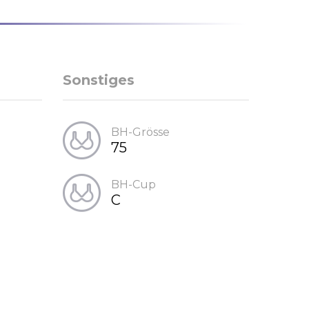
Sonstiges
BH-Grösse
75
BH-Cup
C