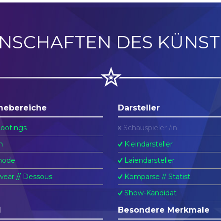
ENSCHAFTEN DES KÜNST
mebereiche
Darsteller
ootings
Schauspieler /in
n
Kleindarsteller
ode
Laiendarsteller
ear // Dessous
Komparse // Statist
Show-Kandidat
l
Besondere Merkmale