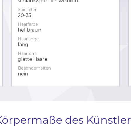
schlank/sportlich weiblich
Spielalter
20-35
Haarfarbe
hellbraun
Haarlänge
lang
Haarform
glatte Haare
Besonderheiten
nein
Körpermaße des Künstler