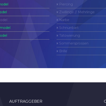
odel
Piercing
odel
Zwillinge // Mehrlinge
odel
Narbe
model
Schnurrbart
odel
Tätowierung
Sommersprossen
Brille
AUFTRAGGEBER