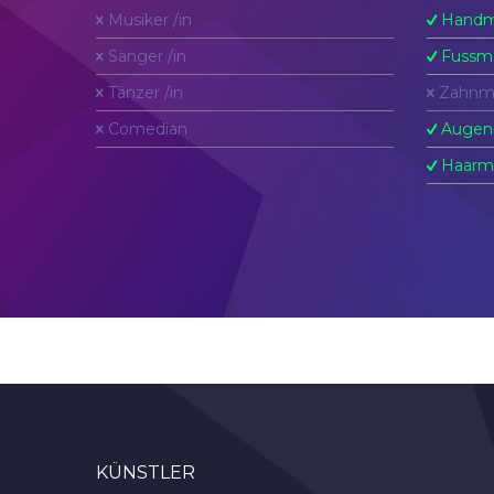
Musiker /in
Handm
Sänger /in
Fussm
Tänzer /in
Zahnm
Comedian
Augen
Haarm
KÜNSTLER