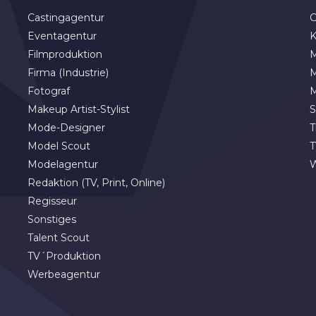
Castingagentur
C
Eventagentur
K
Filmproduktion
M
Firma (Industrie)
M
Fotograf
M
Makeup Artist-Stylist
S
Mode-Designer
T
Model Scout
T
Modelagentur
Redaktion (TV, Print, Online)
Regisseur
Sonstiges
Talent Scout
TV´Produktion
Werbeagentur