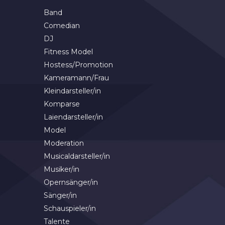
Band
Comedian
DJ
Fitness Model
Hostess/Promotion
Kameramann/Frau
Kleindarsteller/in
Komparse
Laiendarsteller/in
Model
Moderation
Musicaldarsteller/in
Musiker/in
Opernsänger/in
Sänger/in
Schauspieler/in
Talente