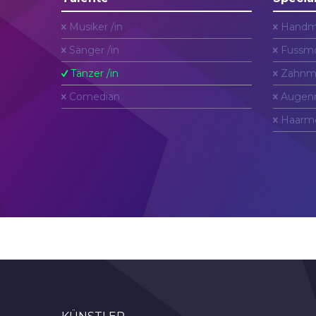
Musiker /in
Handm
Sänger /in
Fussmo
Tänzer /in
Zahnm
Comedian
Augen
Haarm