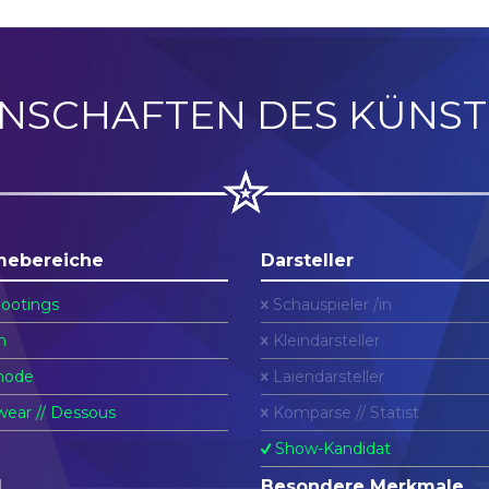
ENSCHAFTEN DES KÜNST
mebereiche
Darsteller
ootings
Schauspieler /in
n
Kleindarsteller
ode
Laiendarsteller
ear // Dessous
Komparse // Statist
Show-Kandidat
l
Besondere Merkmale