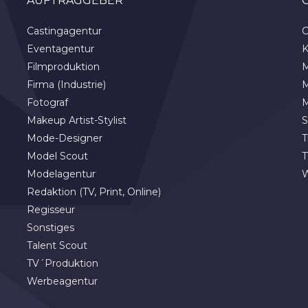
AUFTRAGGEBER
Castingagentur
C
Eventagentur
K
Filmproduktion
M
Firma (Industrie)
M
Fotograf
M
Makeup Artist-Stylist
S
Mode-Designer
T
Model Scout
T
Modelagentur
Redaktion (TV, Print, Online)
Regisseur
Sonstiges
Talent Scout
TV´Produktion
Werbeagentur