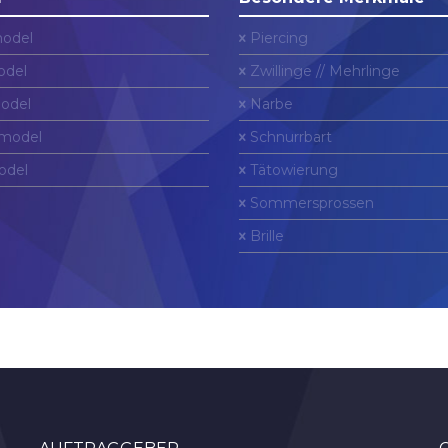
odel
Piercing
del
Zwillinge // Mehrlinge
odel
Narbe
model
Schnurrbart
odel
Tätowierung
Sommersprossen
Brille