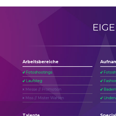
EIG
Arbeitsbereiche
Aufna
Fotoshootings
Fotosh
Laufsteg
Fashio
Messe // Promotion
Badem
Miss // Mister Wahlen
Underw
Talente
Specia