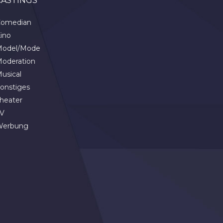
CASTINGS
omedian
ino
odel/Mode
oderation
usical
onstiges
heater
V
Werbung