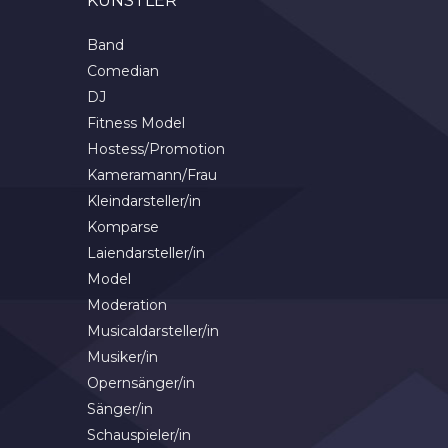
KÜNSTLER
Band
Comedian
DJ
Fitness Model
Hostess/Promotion
Kameramann/Frau
Kleindarsteller/in
Komparse
Laiendarsteller/in
Model
Moderation
Musicaldarsteller/in
Musiker/in
Opernsänger/in
Sänger/in
Schauspieler/in