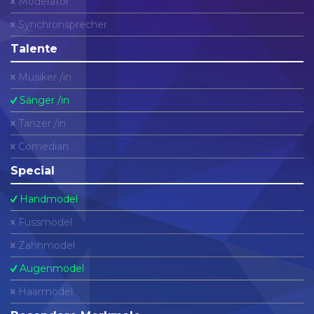
Moderator
Synchronsprecher
Talente
Musiker /in
Sänger /in
Tänzer /in
Comedian
Special
Handmodel
Fussmodel
Zahnmodel
Augenmodel
Haarmodel