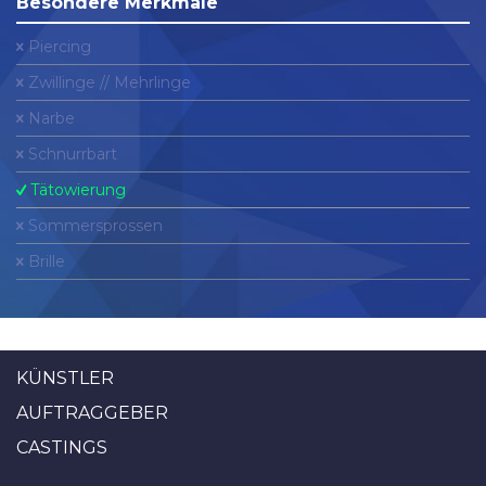
Besondere Merkmale
Piercing
Zwillinge // Mehrlinge
Narbe
Schnurrbart
Tätowierung
Sommersprossen
Brille
KÜNSTLER
AUFTRAGGEBER
CASTINGS