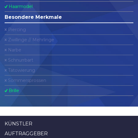
Haarmodel
Besondere Merkmale
Piercing
Zwillinge // Mehrlinge
Narbe
Schnurrbart
Tätowierung
Sommersprossen
Brille
KÜNSTLER
AUFTRAGGEBER