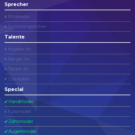
Sprecher
Moderator
Synchronsprecher
Talente
Musiker /in
Sänger /in
Tänzer /in
Comedian
Special
Handmodel
Fussmodel
Zahnmodel
Augenmodel