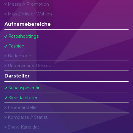
Messe // Promotion
Miss // Mister Wahlen
Aufnamebereiche
Fotoshootings
Fashion
Bademode
Underwear // Dessous
Darsteller
Schauspieler /in
Kleindarsteller
Laiendarsteller
Komparse // Statist
Show-Kandidat