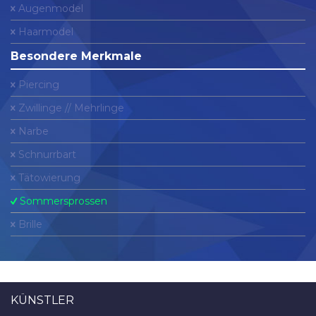
Augenmodel
Haarmodel
Besondere Merkmale
Piercing
Zwillinge // Mehrlinge
Narbe
Schnurrbart
Tätowierung
Sommersprossen
Brille
KÜNSTLER