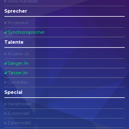
Show-Kandidat
Sprecher
Moderator
Synchronsprecher
Talente
Musiker /in
Sänger /in
Tänzer /in
Comedian
Special
Handmodel
Fussmodel
Zahnmodel