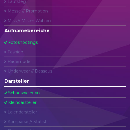
Laufsteg
Messe // Promotion
Miss // Mister Wahlen
Aufnamebereiche
Fotoshootings
Fashion
Bademode
Underwear // Dessous
Darsteller
Schauspieler /in
Kleindarsteller
Laiendarsteller
Komparse // Statist