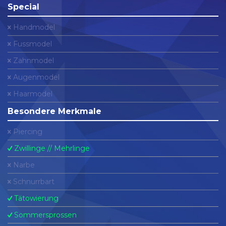
Special
Handmodel
Fussmodel
Zahnmodel
Augenmodel
Haarmodel
Besondere Merkmale
Piercing
Zwillinge // Mehrlinge
Narbe
Schnurrbart
Tätowierung
Sommersprossen