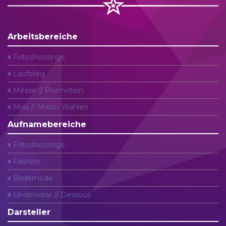
Arbeitsbereiche
Fotoshootings
Laufsteg
Messe // Promotion
Miss // Mister Wahlen
Aufnamebereiche
Fotoshootings
Fashion
Bademode
Underwear // Dessous
Darsteller