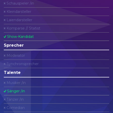
Schauspieler /in
Kleindarsteller
Laiendarsteller
Komparse // Statist
Show-Kandidat
Sprecher
Moderator
Synchronsprecher
Talente
Musiker /in
Sänger /in
Tänzer /in
Comedian