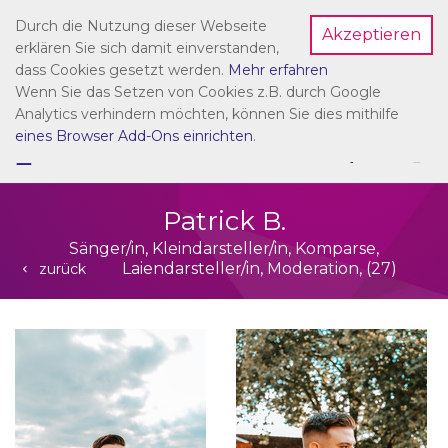
Durch die Nutzung dieser Webseite
Akzeptieren
Dein Account
erklären Sie sich damit einverstanden,
dass Cookies gesetzt werden.
Mehr erfahren
Wenn Sie das Setzen von Cookies z.B. durch Google
Analytics verhindern möchten, können Sie dies mithilfe
eines Browser Add-Ons einrichten
.
☰
NAVIGATION
Patrick B.
Sänger/in, Kleindarsteller/in, Komparse,
Laiendarsteller/in, Moderation, (27)
zurück