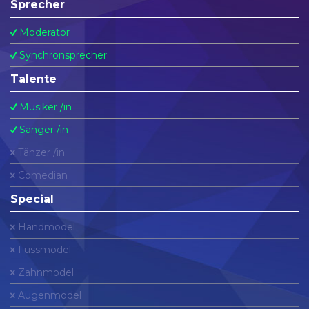
Sprecher
Moderator
Synchronsprecher
Talente
Musiker /in
Sänger /in
Tänzer /in
Comedian
Special
Handmodel
Fussmodel
Zahnmodel
Augenmodel