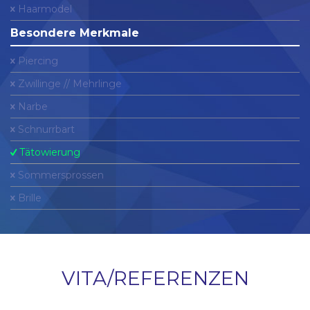
Haarmodel
Besondere Merkmale
Piercing
Zwillinge // Mehrlinge
Narbe
Schnurrbart
Tätowierung
Sommersprossen
Brille
VITA/REFERENZEN