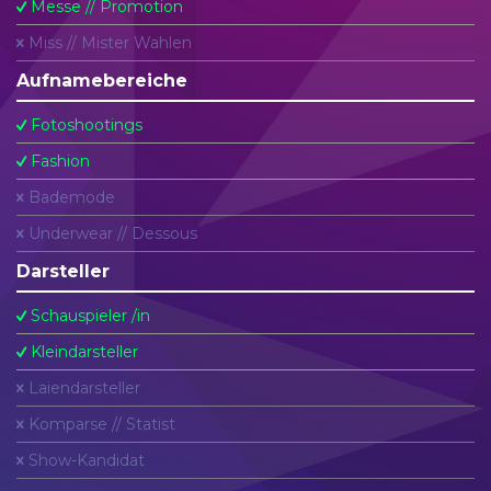
Messe // Promotion
Miss // Mister Wahlen
Aufnamebereiche
Fotoshootings
Fashion
Bademode
Underwear // Dessous
Darsteller
Schauspieler /in
Kleindarsteller
Laiendarsteller
Komparse // Statist
Show-Kandidat