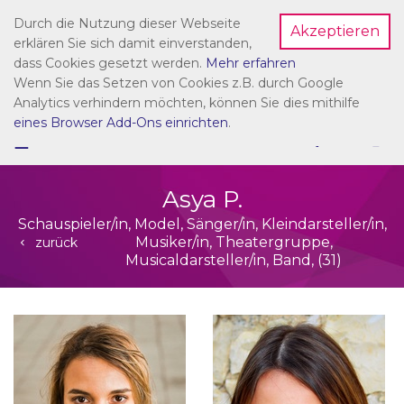
Durch die Nutzung dieser Webseite
Akzeptieren
Dein Account
erklären Sie sich damit einverstanden,
dass Cookies gesetzt werden.
Mehr erfahren
Wenn Sie das Setzen von Cookies z.B. durch Google
Analytics verhindern möchten, können Sie dies mithilfe
eines Browser Add-Ons einrichten
.
☰
NAVIGATION
Asya P.
Schauspieler/in, Model, Sänger/in, Kleindarsteller/in,
Musiker/in, Theatergruppe,
zurück
Musicaldarsteller/in, Band, (31)