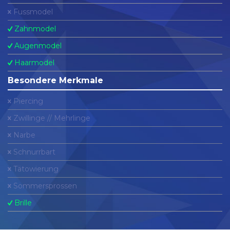
Fussmodel
Zahnmodel
Augenmodel
Haarmodel
Besondere Merkmale
Piercing
Zwillinge // Mehrlinge
Narbe
Schnurrbart
Tätowierung
Sommersprossen
Brille