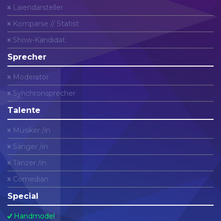
Laiendarsteller
Komparse // Statist
Show-Kandidat
Sprecher
Moderator
Synchronsprecher
Talente
Musiker /in
Sänger /in
Tänzer /in
Comedian
Special
Handmodel