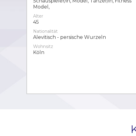
Schauspieler/in, Model, Tänzer/in, Fitness
Model,
Alter
45
Nationalität
Alevitisch - persische Wurzeln
Wohnsitz
Köln