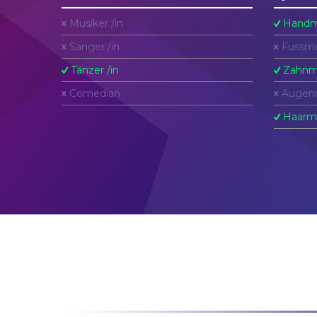
Musiker /in
Handm
Sänger /in
Fussmo
Tänzer /in
Zahnm
Comedian
Augen
Haarm