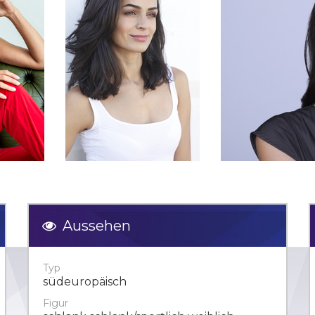
Aussehen
Typ
südeuropäisch
Figur