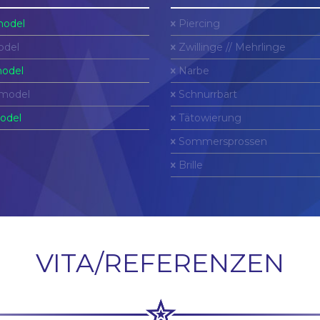
odel
Piercing
del
Zwillinge // Mehrlinge
odel
Narbe
model
Schnurrbart
odel
Tätowierung
Sommersprossen
Brille
VITA/REFERENZEN