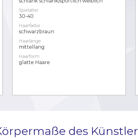
schlank schlank/sportlich weiblich
Spielalter
30-40
Haarfarbe
schwarzbraun
Haarlänge
mittellang
Haarform
glatte Haare
Körpermaße des Künstler