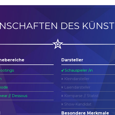
ENSCHAFTEN DES KÜNST
mebereiche
Darsteller
ootings
Schauspieler /in
n
Kleindarsteller
ode
Laiendarsteller
ear // Dessous
Komparse // Statist
Show-Kandidat
l
Besondere Merkmale