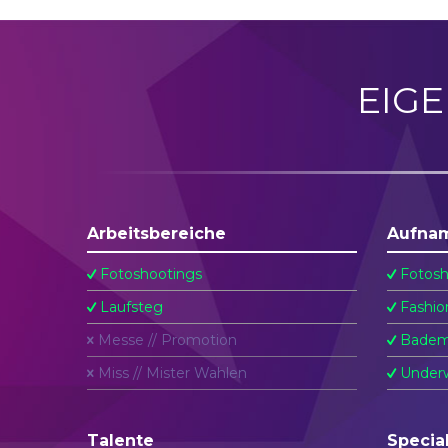
EIG
Arbeitsbereiche
Aufna
Fotoshootings
Fotosh
Laufsteg
Fashio
Messe // Promotion
Badem
Miss // Mister Wahlen
Underw
Talente
Specia