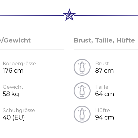
e/Gewicht
Brust, Taille, Hüfte
Körpergrösse
Brust
176 cm
87 cm
Gewicht
Taille
58 kg
64 cm
Schuhgrösse
Hüfte
40 (EU)
94 cm