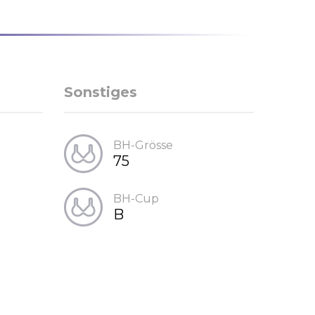
Sonstiges
BH-Grösse
75
BH-Cup
B