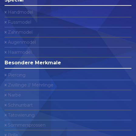
Handmodel
Fussmodel
Zahnmodel
Augenmodel
Haarmodel
Besondere Merkmale
Piercing
Zwillinge // Mehrlinge
Narbe
Schnurrbart
Tätowierung
Sommersprossen
Brille