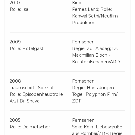
2010
Kino
Rolle: Isa
Fernes Land; Rolle:
Kanwal Sethi/Neufilm
Produktion
2009
Fernsehen
Rolle: Hotelgast
Regie: Züli Aladag; Dr.
Maximilian Bloch -
Kollateralschäden/ARD
2008
Fernsehen
Traumschiff - Spezial:
Regie: Hans-Jürgen
Rolle: Episodenhauptrolle
Tögel; Polyphon Film/
Arzt Dr. Shava
ZDF
2005
Fernsehen
Rolle: Dolmetscher
Soko Köln- Liebesgrüße
aus Bombai/ZDF; Regie: