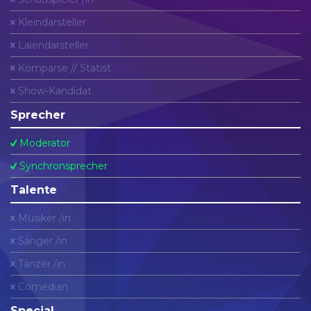
Kleindarsteller
Laiendarsteller
Komparse // Statist
Show-Kandidat
Sprecher
Moderator
Synchronsprecher
Talente
Musiker /in
Sänger /in
Tänzer /in
Comedian
Special