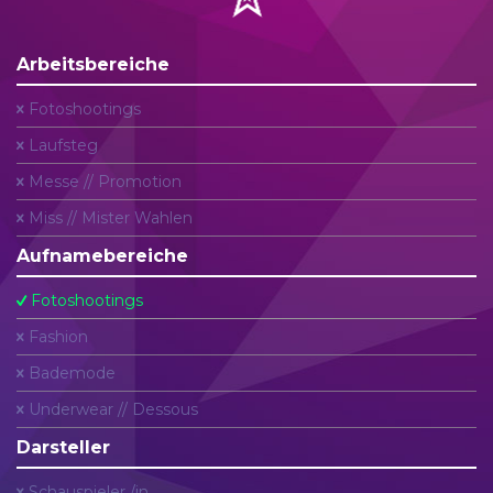
Arbeitsbereiche
Fotoshootings
Laufsteg
Messe // Promotion
Miss // Mister Wahlen
Aufnamebereiche
Fotoshootings
Fashion
Bademode
Underwear // Dessous
Darsteller
Schauspieler /in