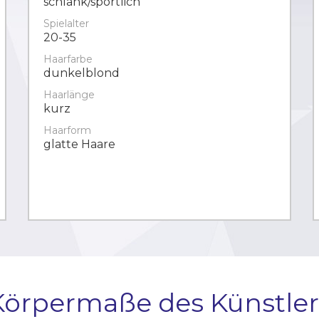
schlank/sportlich
Spielalter
20-35
Haarfarbe
dunkelblond
Haarlänge
kurz
Haarform
glatte Haare
Körpermaße des Künstler