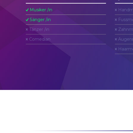
Musiker /in
Handm
Sänger /in
Fussmo
Tänzer /in
Zahnm
Comedian
Augen
Haarm