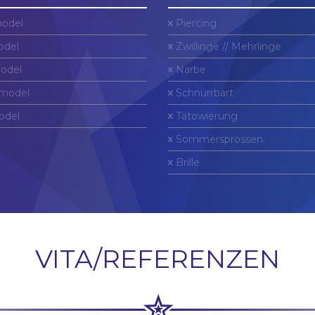
odel
Piercing
del
Zwillinge // Mehrlinge
odel
Narbe
model
Schnurrbart
odel
Tätowierung
Sommersprossen
Brille
VITA/REFERENZEN