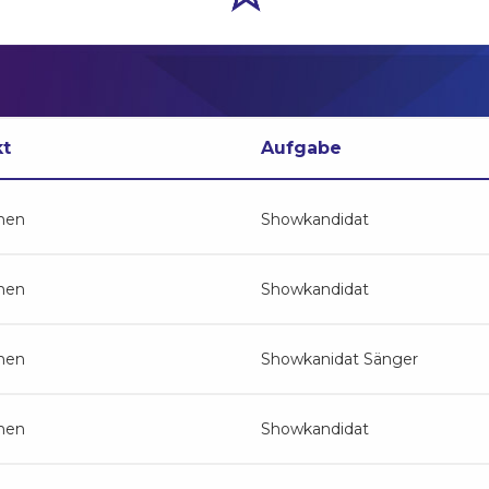
kt
Aufgabe
hen
Showkandidat
hen
Showkandidat
hen
Showkanidat Sänger
hen
Showkandidat