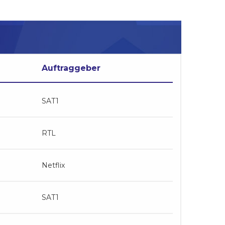
Auftraggeber
SAT1
RTL
Netflix
SAT1