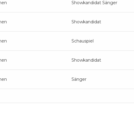
hen
Showkandidat Sänger
hen
Showkandidat
hen
Schauspiel
hen
Showkandidat
hen
Sänger