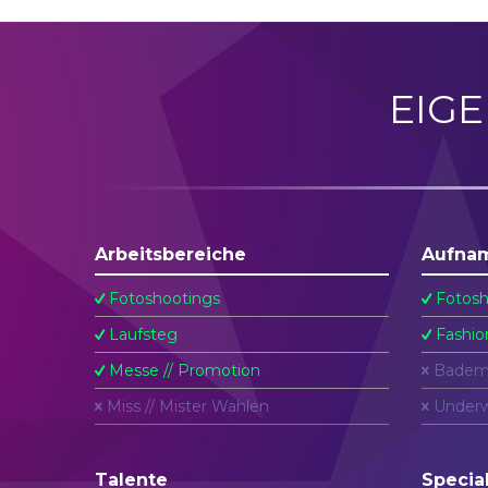
EIG
Arbeitsbereiche
Aufna
Fotoshootings
Fotosh
Laufsteg
Fashio
Messe // Promotion
Badem
Miss // Mister Wahlen
Underw
Talente
Specia