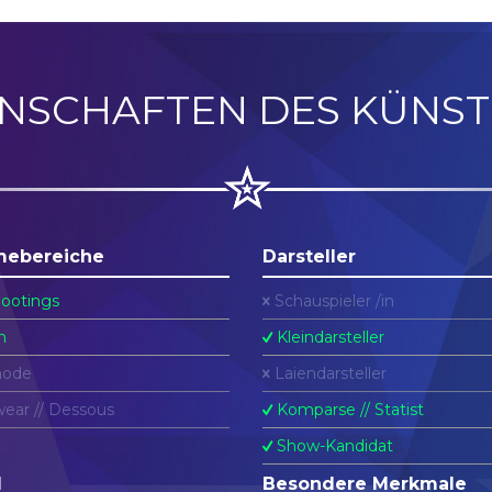
ENSCHAFTEN DES KÜNST
mebereiche
Darsteller
ootings
Schauspieler /in
n
Kleindarsteller
ode
Laiendarsteller
ear // Dessous
Komparse // Statist
Show-Kandidat
l
Besondere Merkmale