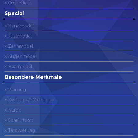
Comedian
Special
Handmodel
Fussmodel
Zahnmodel
Augenmodel
Haarmodel
Besondere Merkmale
Piercing
Zwillinge // Mehrlinge
Narbe
Schnurrbart
Tätowierung