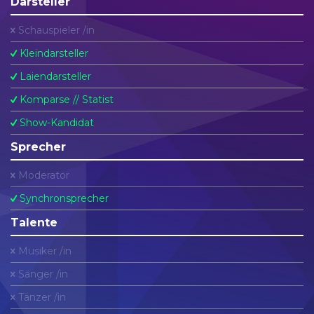
Darsteller
Schauspieler /in
Kleindarsteller
Laiendarsteller
Komparse // Statist
Show-Kandidat
Sprecher
Moderator
Synchronsprecher
Talente
Musiker /in
Sänger /in
Tänzer /in