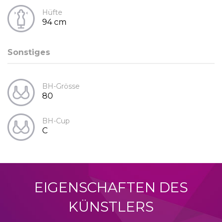
Hüfte
94 cm
Sonstiges
BH-Grösse
80
BH-Cup
C
EIGENSCHAFTEN DES
KÜNSTLERS