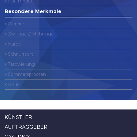
Haarmodel
Besondere Merkmale
Piercing
Zwillinge // Mehrlinge
Narbe
Schnurrbart
Tätowierung
Sommersprossen
Brille
KÜNSTLER
AUFTRAGGEBER
CASTINGS