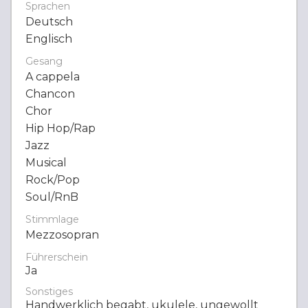
Sprachen
Deutsch
Englisch
Gesang
A cappela
Chancon
Chor
Hip Hop/Rap
Jazz
Musical
Rock/Pop
Soul/RnB
Stimmlage
Mezzosopran
Führerschein
Ja
Sonstiges
Handwerklich begabt, ukulele, ungewollt