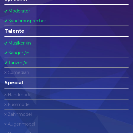
Moderator
Synchronsprecher
Talente
Musiker /in
Sänger /in
Tänzer /in
Comedian
Special
Handmodel
Fussmodel
Zahnmodel
Augenmodel