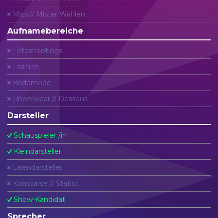
Miss // Mister Wahlen
Aufnamebereiche
Fotoshootings
Fashion
Bademode
Underwear // Dessous
Darsteller
Schauspieler /in
Kleindarsteller
Laiendarsteller
Komparse // Statist
Show-Kandidat
Sprecher