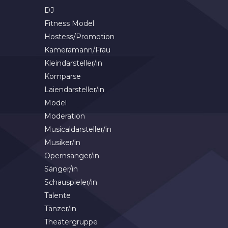
DJ
Fitness Model
Hostess/Promotion
Kameramann/Frau
Kleindarsteller/in
Komparse
Laiendarsteller/in
Model
Moderation
Musicaldarsteller/in
Musiker/in
Opernsänger/in
Sänger/in
Schauspieler/in
Talente
Tänzer/in
Theatergruppe