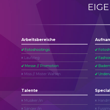
EIG
Arbeitsbereiche
Aufna
Fotoshootings
Fotosh
Laufsteg
Fashio
Messe // Promotion
Badem
Miss // Mister Wahlen
Underw
Talente
Specia
Musiker /in
Handm
Sänger /in
Fussmo