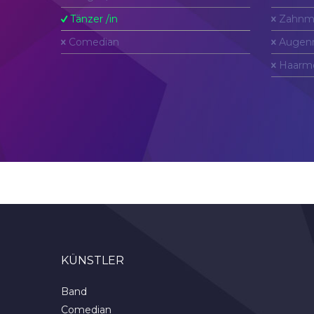
Tänzer /in
Zahnm
Comedian
Augen
Haarm
KÜNSTLER
Band
Comedian