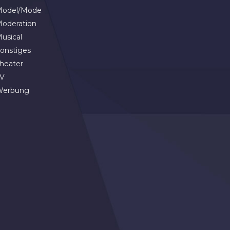
odel/Mode
oderation
usical
onstiges
heater
V
Werbung