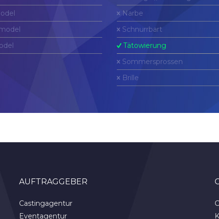
odel
Narbe
model
Schnurrbart
odel
Tätowierung
Sommersprossen
Brille
AUFTRAGGEBER
Castingagentur
C
Eventagentur
K