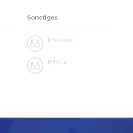
Sonstiges
BH-Grösse
-
BH-Cup
-