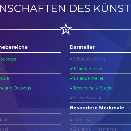
ENSCHAFTEN DES KÜNST
mebereiche
Darsteller
ootings
Schauspieler /in
n
Kleindarsteller
ode
Laiendarsteller
ear // Dessous
Komparse // Statist
Show-Kandidat
l
Besondere Merkmale
odel
Piercing
del
Zwillinge // Mehrlinge