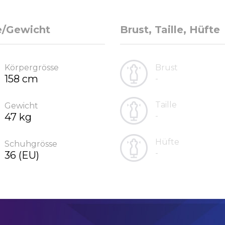
e/Gewicht
Brust, Taille, Hüfte
Körpergrösse
Brust
158 cm
-
Taille
Gewicht
47 kg
-
Hüfte
Schuhgrösse
-
36 (EU)