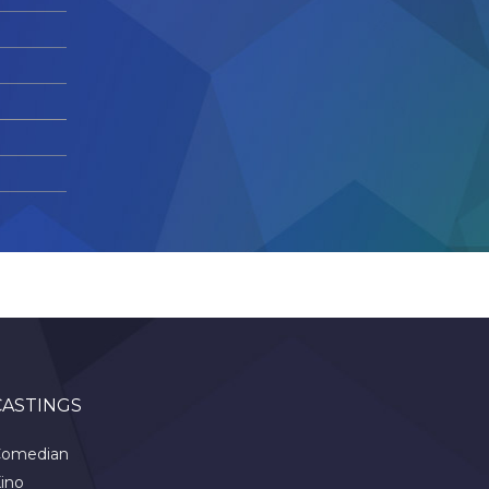
CASTINGS
omedian
ino