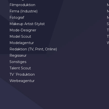
Filmproduktion
M
Firma (Industrie)
M
Fotograf
M
Makeup Artist-Stylist
S
Mode-Designer
T
Model Scout
T
Modelagentur
Redaktion (TV, Print, Online)
Regisseur
Sonstiges
Talent Scout
TV´Produktion
Werbeagentur