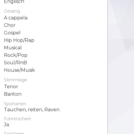
Englisch
Gesang
A cappela
Chor
Gospel
Hip Hop/Rap
Musical
Rock/Pop
Soul/RnB
House/Musik
Stimmlage
Tenor
Bariton
Sportarten
Tauchen, reiten, Raven
Führerschein
Ja
Sonstiges