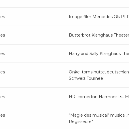
ges
Image film Mercedes Gls PF
ges
Butterbrot Klanghaus Theate
ges
Harry and Sally Klanghaus Th
ges
Onkel toms hütte, deutschlan
Schweiz Tournee
ges
HR, comedian Harmonists.. M
ges
"Magie des musical" musical, ro
Regisseure"