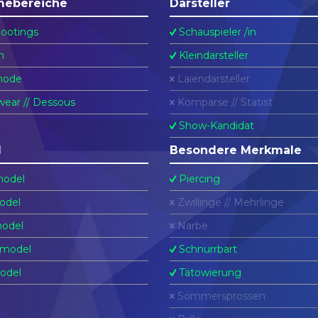
mebereiche
Darsteller
ootings
Schauspieler /in
n
Kleindarsteller
ode
Laiendarsteller
ear // Dessous
Komparse // Statist
Show-Kandidat
l
Besondere Merkmale
odel
Piercing
odel
Zwillinge // Mehrlinge
odel
Narbe
model
Schnurrbart
odel
Tätowierung
Sommersprossen