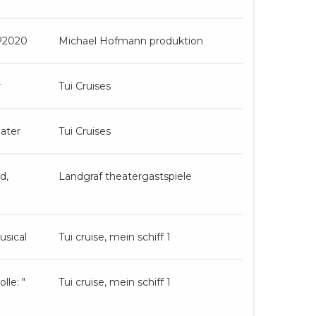
P2020
Michael Hofmann produktion
r
Tui Cruises
eater
Tui Cruises
d,
Landgraf theatergastspiele
usical
Tui cruise, mein schiff 1
lle: "
Tui cruise, mein schiff 1