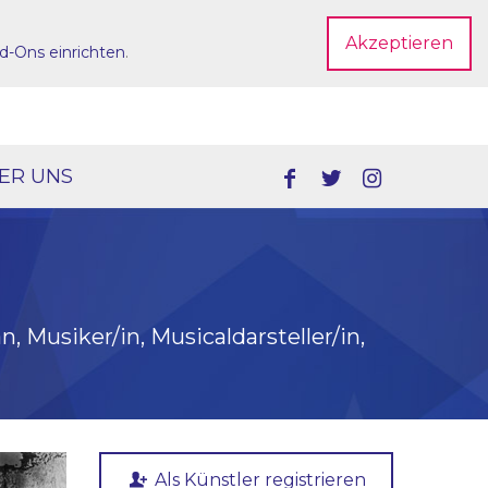
Akzeptieren
d-Ons einrichten
.
Dein Account
ER UNS
n, Musiker/in, Musicaldarsteller/in,
Als Künstler registrieren