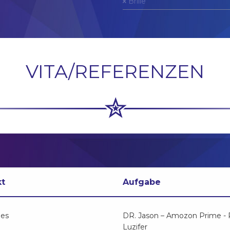
Brille
VITA/REFERENZEN
kt
Aufgabe
ges
DR. Jason – Amozon Prime - R
Luzifer