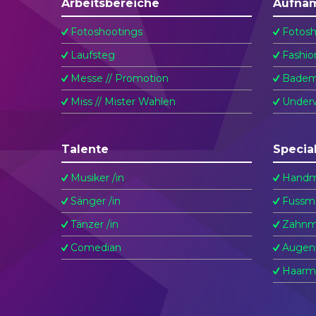
Arbeitsbereiche
Aufna
Fotoshootings
Fotosh
Laufsteg
Fashio
Messe // Promotion
Badem
Miss // Mister Wahlen
Underw
Talente
Specia
Musiker /in
Handm
Sänger /in
Fussm
Tänzer /in
Zahnm
Comedian
Augen
Haarm