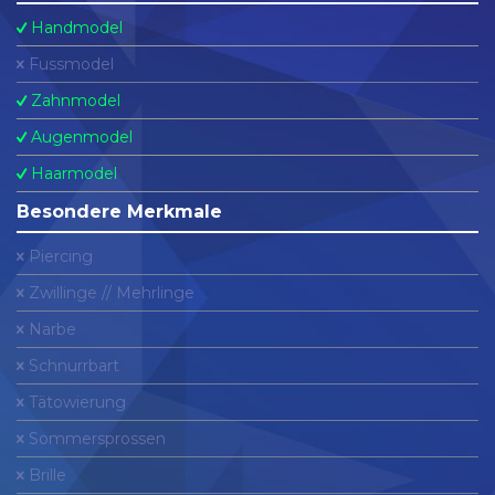
Handmodel
Fussmodel
Zahnmodel
Augenmodel
Haarmodel
Besondere Merkmale
Piercing
Zwillinge // Mehrlinge
Narbe
Schnurrbart
Tätowierung
Sommersprossen
Brille