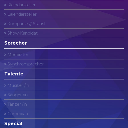
Kleindarsteller
Laiendarsteller
Komparse // Statist
Show-Kandidat
Sprecher
Moderator
Synchronsprecher
Talente
Musiker /in
Sänger /in
Tänzer /in
Comedian
Special