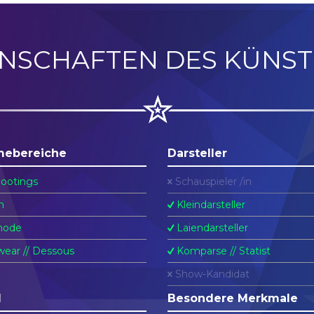
ENSCHAFTEN DES KÜNST
mebereiche
Darsteller
ootings
Schauspieler /in
n
Kleindarsteller
ode
Laiendarsteller
ear // Dessous
Komparse // Statist
Show-Kandidat
l
Besondere Merkmale