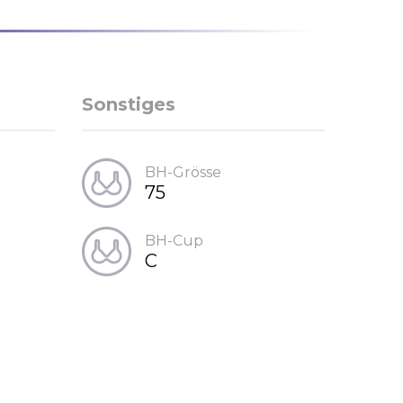
Sonstiges
BH-Grösse
75
BH-Cup
C