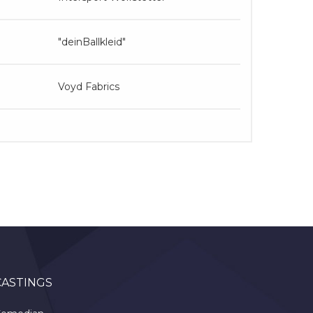
"deinBallkleid"
Voyd Fabrics
CASTINGS