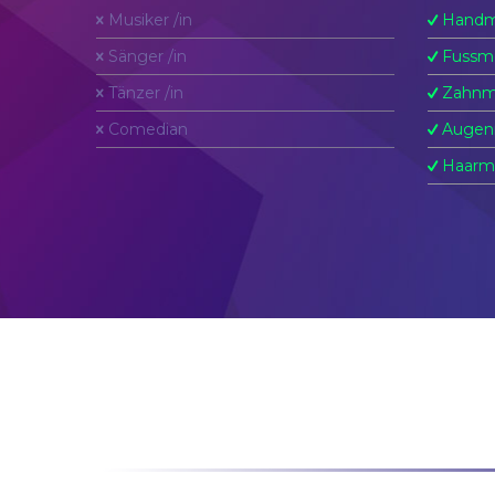
Musiker /in
Handm
Sänger /in
Fussm
Tänzer /in
Zahnm
Comedian
Augen
Haarm