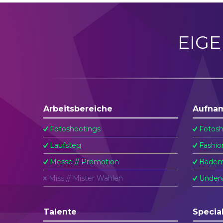
EIG
Arbeitsbereiche
Aufna
Fotoshootings
Fotosh
Laufsteg
Fashio
Messe // Promotion
Badem
Miss // Mister Wahlen
Underw
Talente
Specia