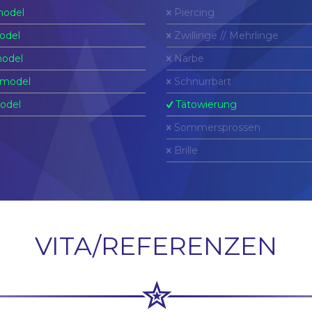
odel
Piercing
odel
Zwillinge // Mehrlinge
odel
Narbe
model
Schnurrbart
odel
Tätowierung
Sommersprossen
Brille
VITA/REFERENZEN