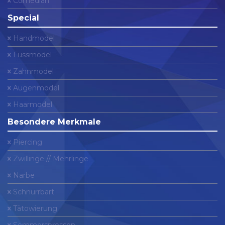
Comedian
Special
Handmodel
Fussmodel
Zahnmodel
Augenmodel
Haarmodel
Besondere Merkmale
Piercing
Zwillinge // Mehrlinge
Narbe
Schnurrbart
Tätowierung