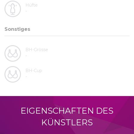
Hüfte
-
Sonstiges
BH-Grösse
-
BH-Cup
-
EIGENSCHAFTEN DES
KÜNSTLERS