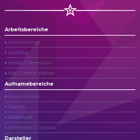
Arbeitsbereiche
Fotoshootings
Laufsteg
Messe // Promotion
Miss // Mister Wahlen
Aufnamebereiche
Fotoshootings
Fashion
Bademode
Underwear // Dessous
Darsteller