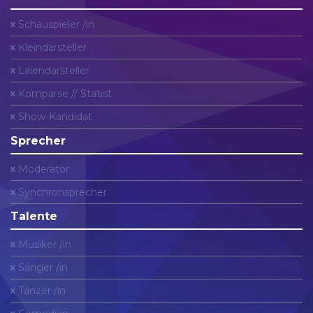
Schauspieler /in
Kleindarsteller
Laiendarsteller
Komparse // Statist
Show-Kandidat
Sprecher
Moderator
Synchronsprecher
Talente
Musiker /in
Sänger /in
Tänzer /in