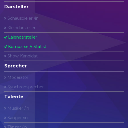
Darsteller
Schauspieler /in
Kleindarsteller
Laiendarsteller
Komparse // Statist
Show-Kandidat
Sprecher
Moderator
Synchronsprecher
Talente
Musiker /in
Sänger /in
Tänzer /in