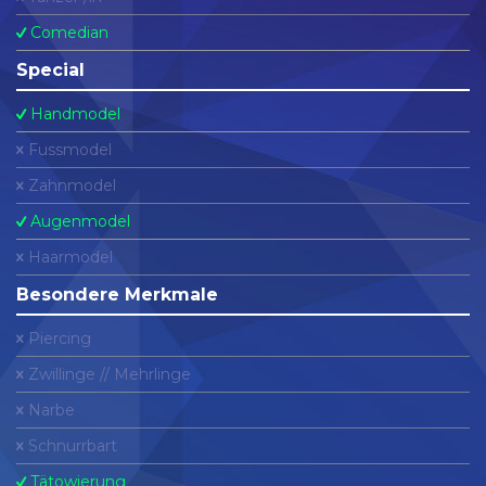
Comedian
Special
Handmodel
Fussmodel
Zahnmodel
Augenmodel
Haarmodel
Besondere Merkmale
Piercing
Zwillinge // Mehrlinge
Narbe
Schnurrbart
Tätowierung