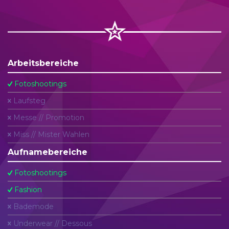
Arbeitsbereiche
Fotoshootings
Laufsteg
Messe // Promotion
Miss // Mister Wahlen
Aufnamebereiche
Fotoshootings
Fashion
Bademode
Underwear // Dessous